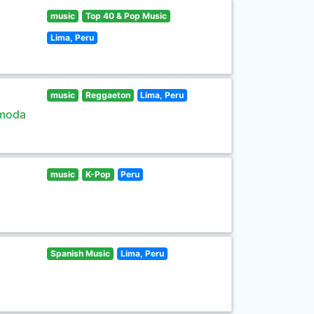
music
Top 40 & Pop Music
Lima, Peru
music
Reggaeton
Lima, Peru
 moda
music
K-Pop
Peru
Spanish Music
Lima, Peru