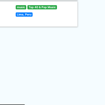
music
Top 40 & Pop Music
Lima, Peru