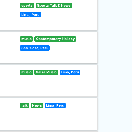
sports
Sports Talk & News
Lima, Peru
music
Contemporary Holiday
San Isidro, Peru
music
Salsa Music
Lima, Peru
talk
News
Lima, Peru