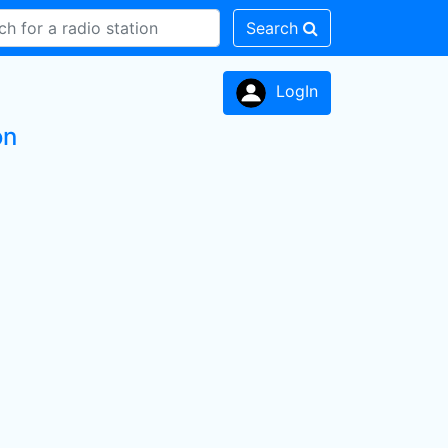
Search
LogIn
on