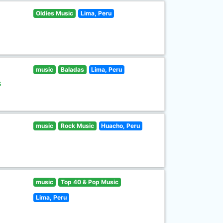
Oldies Music
Lima, Peru
music
Baladas
Lima, Peru
s
music
Rock Music
Huacho, Peru
music
Top 40 & Pop Music
Lima, Peru