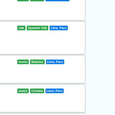
talk
Spanish Talk
Lima, Peru
music
Baladas
Lima, Peru
music
Cumbia
Lima, Peru