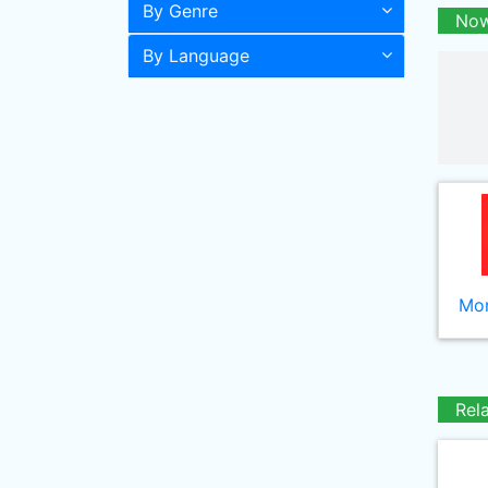
By Genre
Now
By Language
Mor
Rel