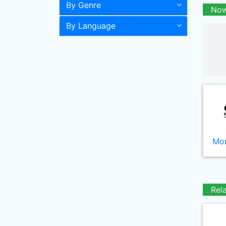
By Genre
Now
By Language
Mor
Rel