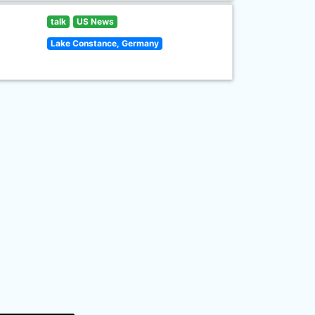
talk
US News
Lake Constance, Germany