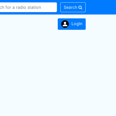
Search
LogIn