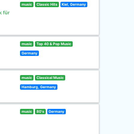
music
Classic Hits
Kiel, Germany
 für
music
Top 40 & Pop Music
Germany
music
Classical Music
Hamburg, Germany
music
80's
Germany