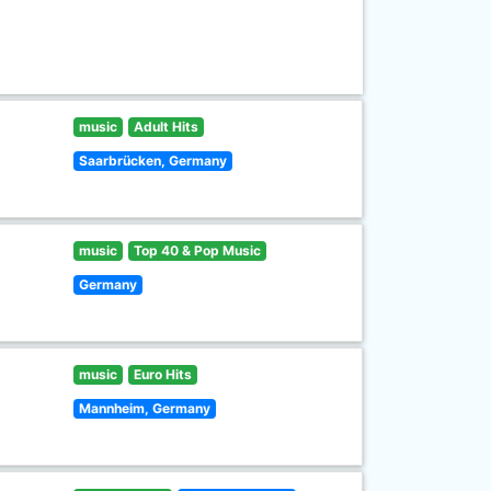
music
Adult Hits
Saarbrücken, Germany
music
Top 40 & Pop Music
Germany
music
Euro Hits
Mannheim, Germany