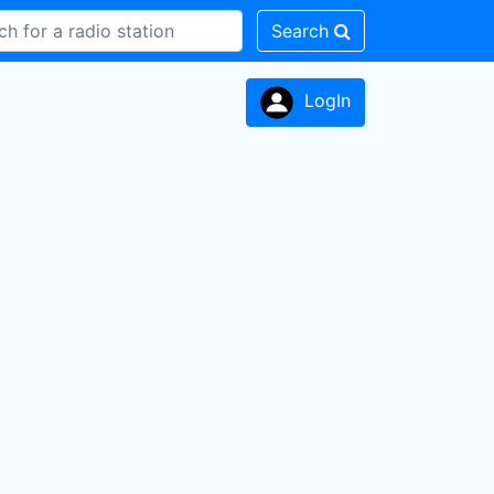
Search
LogIn