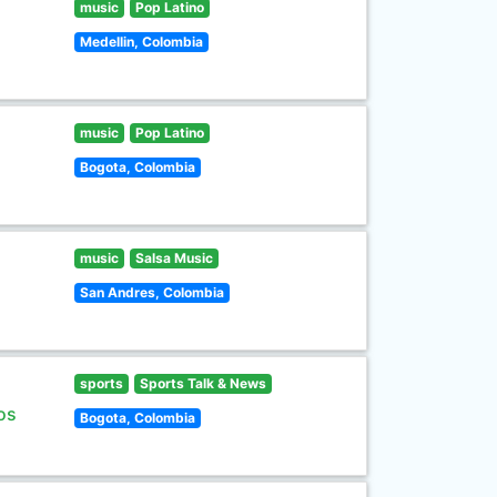
music
Pop Latino
Medellin, Colombia
music
Pop Latino
Bogota, Colombia
music
Salsa Music
San Andres, Colombia
sports
Sports Talk & News
os
Bogota, Colombia