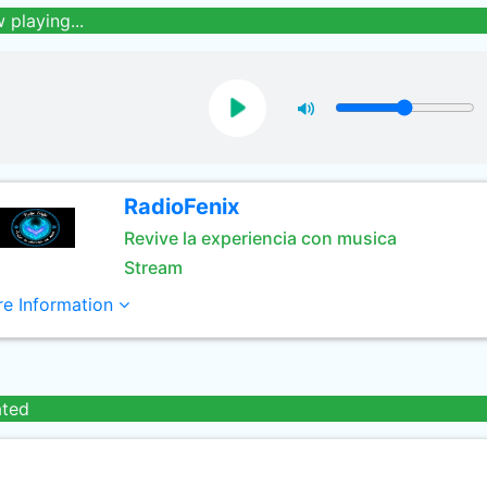
 playing...
RadioFenix
Revive la experiencia con musica
Stream
e Information
ated