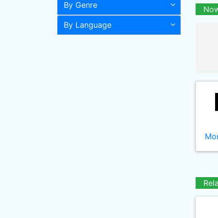
By Genre
Now
By Language
Mor
Rel