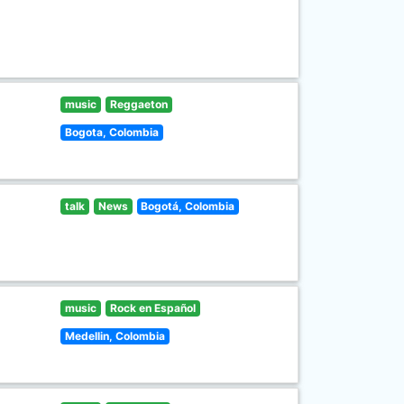
music
Reggaeton
Bogota, Colombia
talk
News
Bogotá, Colombia
music
Rock en Español
Medellin, Colombia