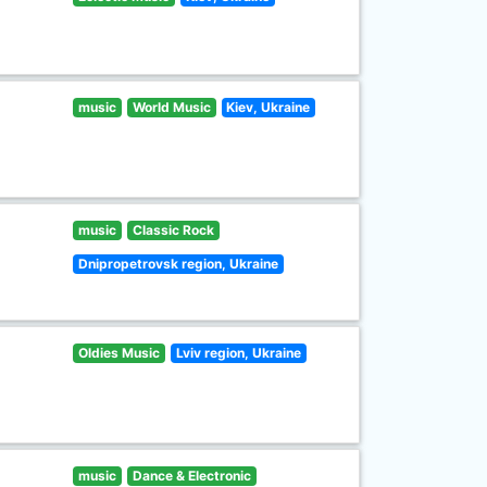
music
World Music
Kiev, Ukraine
music
Classic Rock
Dnipropetrovsk region, Ukraine
Oldies Music
Lviv region, Ukraine
music
Dance & Electronic