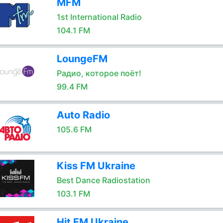
MFM
1st International Radio
104.1 FM
LoungeFM
Радио, которое поёт!
99.4 FM
Auto Radio
105.6 FM
Kiss FM Ukraine
Best Dance Radiostation
103.1 FM
Hit FM Ukraine