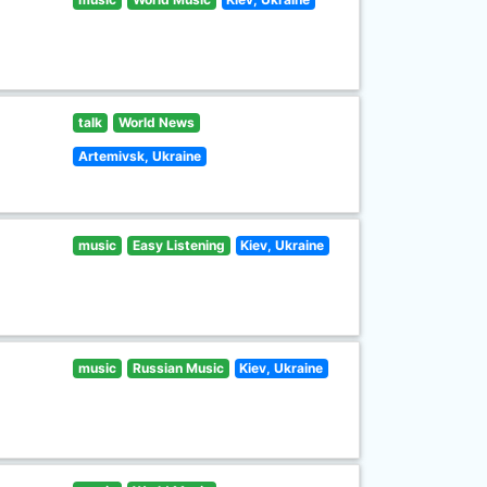
talk
World News
Artemivsk, Ukraine
music
Easy Listening
Kiev, Ukraine
music
Russian Music
Kiev, Ukraine