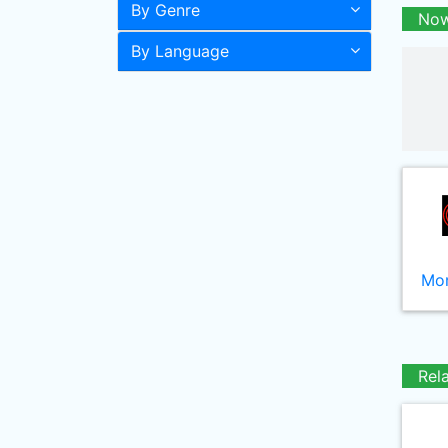
By Genre
Now
By Language
Mor
Rel