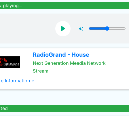
 playing...
RadioGrand - House
Next Generation Meadia Network
Stream
e Information
ated