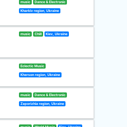
music
Dance & Electronic
Kharkiv region, Ukraine
music
Chill
Kiev, Ukraine
Eclectic Music
Kherson region, Ukraine
music
Dance & Electronic
Zaporizhia region, Ukraine
music
World Music
Kiev, Ukraine