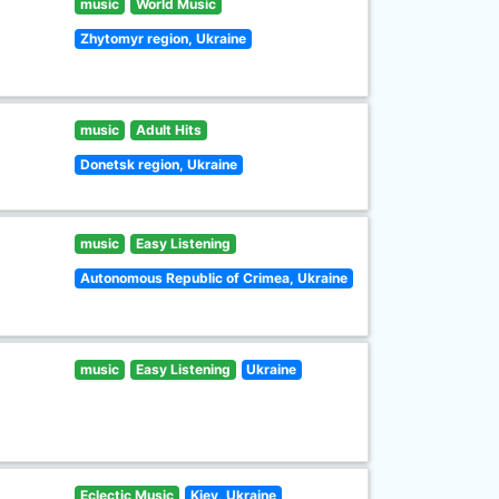
music
World Music
Zhytomyr region, Ukraine
music
Adult Hits
Donetsk region, Ukraine
music
Easy Listening
Autonomous Republic of Crimea, Ukraine
music
Easy Listening
Ukraine
Eclectic Music
Kiev, Ukraine