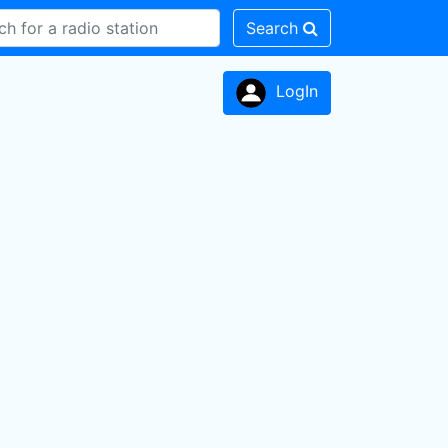
Search
LogIn