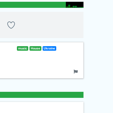
music
House
Ukraine