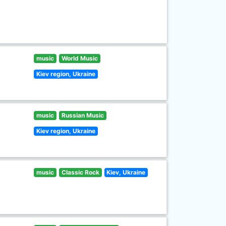
music
World Music
Kiev region, Ukraine
music
Russian Music
Kiev region, Ukraine
music
Classic Rock
Kiev, Ukraine