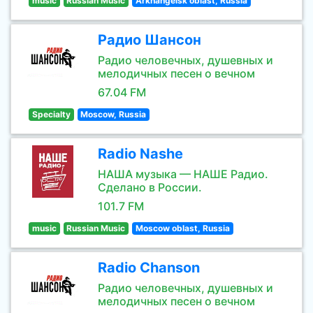
music
Russian Music
Arkhangelsk oblast, Russia
Радио Шансон
Радио человечных, душевных и
мелодичных песен о вечном
67.04 FM
Specialty
Moscow, Russia
Radio Nashe
НАША музыка — НАШЕ Радио.
Сделано в России.
101.7 FM
music
Russian Music
Moscow oblast, Russia
Radio Chanson
Радио человечных, душевных и
мелодичных песен о вечном