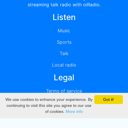
streaming talk radio with oiRadio.
Listen
Music
Sports
Talk
Local radio
Legal
Terms of service
We use cookies to enhance your experience. By
Got it!
Privacy
continuing to visit this site you agree to our use
of cookies.
More info
DMCA
Directory