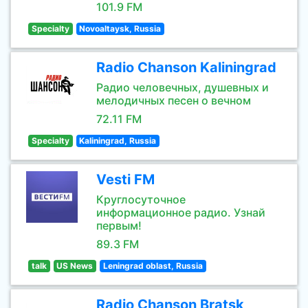
101.9 FM
Specialty
Novoaltaysk, Russia
Radio Chanson Kaliningrad
Радио человечных, душевных и
мелодичных песен о вечном
72.11 FM
Specialty
Kaliningrad, Russia
Vesti FM
Круглосуточное
информационное радио. Узнай
первым!
89.3 FM
talk
US News
Leningrad oblast, Russia
Radio Chanson Bratsk