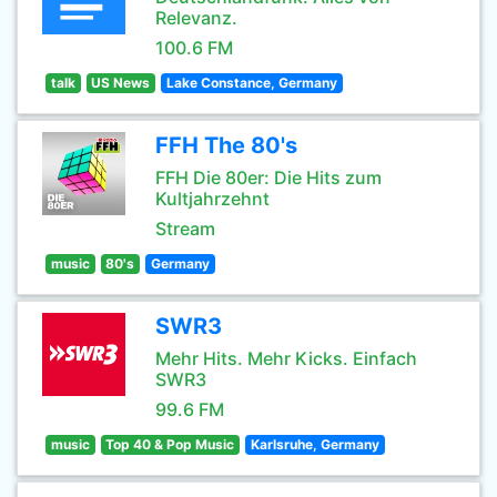
Relevanz.
100.6 FM
talk
US News
Lake Constance, Germany
FFH The 80's
FFH Die 80er: Die Hits zum
Kultjahrzehnt
Stream
music
80's
Germany
SWR3
Mehr Hits. Mehr Kicks. Einfach
SWR3
99.6 FM
music
Top 40 & Pop Music
Karlsruhe, Germany