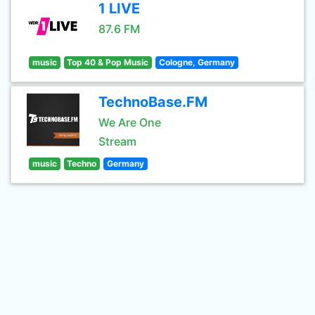
1 LIVE
87.6 FM
music
Top 40 & Pop Music
Cologne, Germany
TechnoBase.FM
We Are One
Stream
music
Techno
Germany