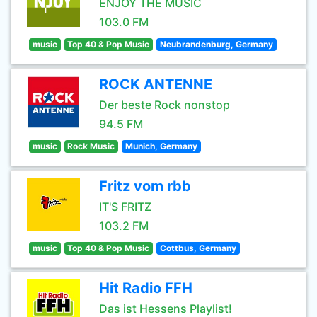
ENJOY THE MUSIC
103.0 FM
music
Top 40 & Pop Music
Neubrandenburg, Germany
ROCK ANTENNE
Der beste Rock nonstop
94.5 FM
music
Rock Music
Munich, Germany
Fritz vom rbb
IT'S FRITZ
103.2 FM
music
Top 40 & Pop Music
Cottbus, Germany
Hit Radio FFH
Das ist Hessens Playlist!