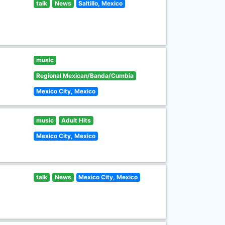
talk
News
Saltillo, Mexico
music
Regional Mexican/Banda/Cumbia
Mexico City, Mexico
music
Adult Hits
Mexico City, Mexico
talk
News
Mexico City, Mexico