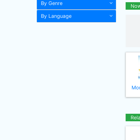
By Genre
Now
By Language
Mor
Rel