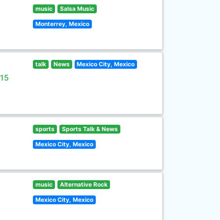
music
Salsa Music
Monterrey, Mexico
talk
News
Mexico City, Mexico
 15
sports
Sports Talk & News
Mexico City, Mexico
music
Alternative Rock
Mexico City, Mexico