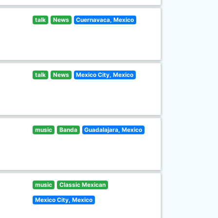
talk
News
Cuernavaca, Mexico
talk
News
Mexico City, Mexico
music
Banda
Guadalajara, Mexico
music
Classic Mexican
Mexico City, Mexico