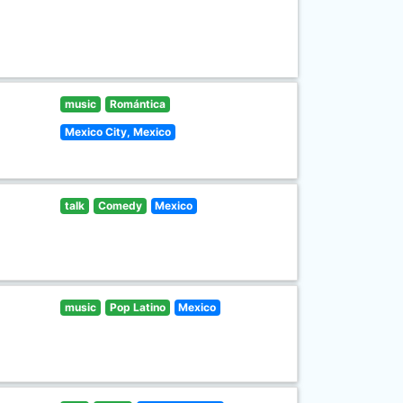
music
Romántica
Mexico City, Mexico
talk
Comedy
Mexico
music
Pop Latino
Mexico