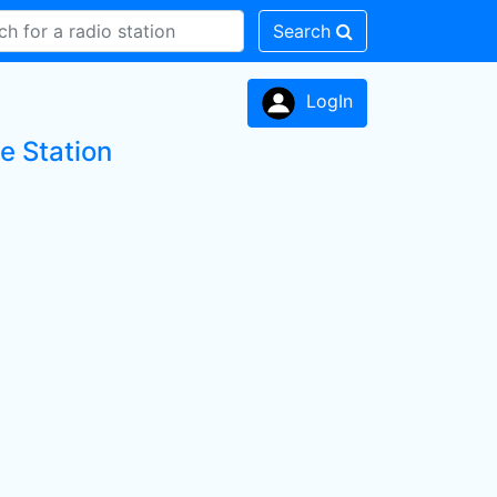
Search
LogIn
e Station