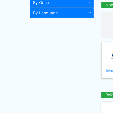
By Genre
Now
By Language
Mor
Rel