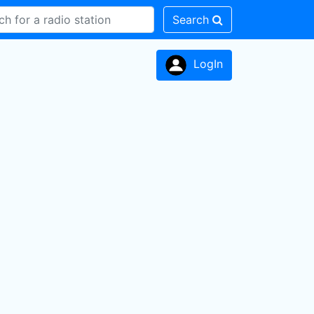
Search
LogIn