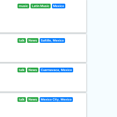
music
Latin Music
Mexico
talk
News
Saltillo, Mexico
talk
News
Cuernavaca, Mexico
talk
News
Mexico City, Mexico