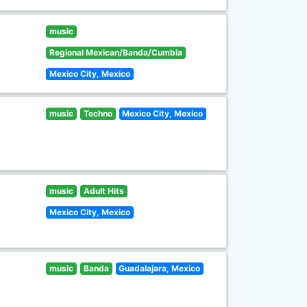
music
Regional Mexican/Banda/Cumbia
Mexico City, Mexico
music
Techno
Mexico City, Mexico
music
Adult Hits
Mexico City, Mexico
music
Banda
Guadalajara, Mexico