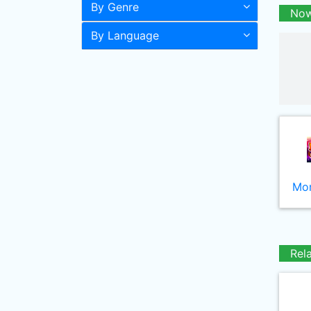
By Genre
Now
By Language
Mor
Rel