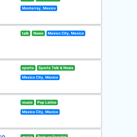
Monterrey, Mexico
talk
News
Mexico City, Mexico
sports
Sports Talk & News
Mexico City, Mexico
music
Pop Latino
Mexico City, Mexico
co
music
Rock en Español