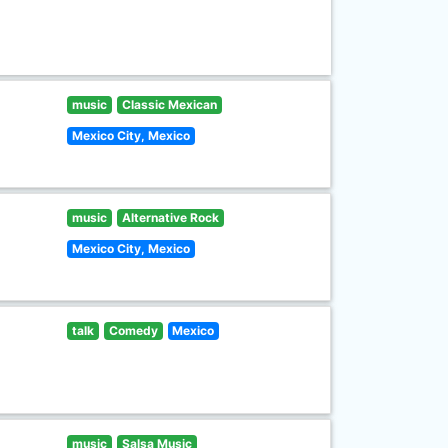
music
Classic Mexican
Mexico City, Mexico
music
Alternative Rock
Mexico City, Mexico
talk
Comedy
Mexico
music
Salsa Music