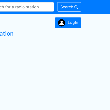
Search
LogIn
ation