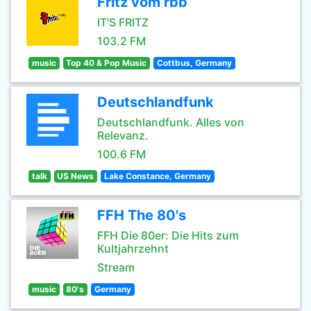
Fritz vom rbb
IT'S FRITZ
103.2 FM
music
Top 40 & Pop Music
Cottbus, Germany
Deutschlandfunk
Deutschlandfunk. Alles von
Relevanz.
100.6 FM
talk
US News
Lake Constance, Germany
FFH The 80's
FFH Die 80er: Die Hits zum
Kultjahrzehnt
Stream
music
80's
Germany