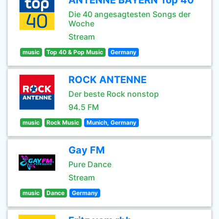
ANTENNE BAYERN Top 40
Die 40 angesagtesten Songs der
Woche
Stream
music
Top 40 & Pop Music
Germany
ROCK ANTENNE
Der beste Rock nonstop
94.5 FM
music
Rock Music
Munich, Germany
Gay FM
Pure Dance
Stream
music
Dance
Germany