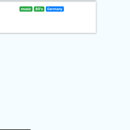
music
80's
Germany