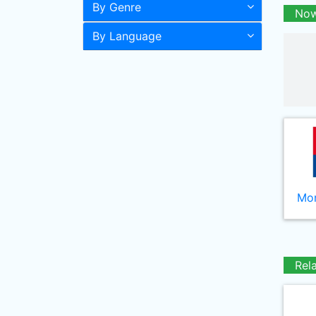
By Genre
Now
By Language
Mor
Rel