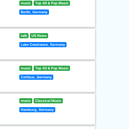
music
Top 40 & Pop Music
Berlin, Germany
talk
US News
Lake Constance, Germany
music
Top 40 & Pop Music
Cottbus, Germany
music
Classical Music
Hamburg, Germany