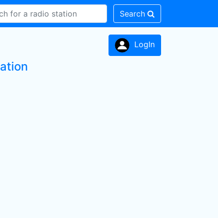
Search
LogIn
ation