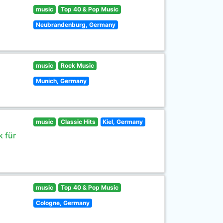
music
Top 40 & Pop Music
Neubrandenburg, Germany
music
Rock Music
Munich, Germany
music
Classic Hits
Kiel, Germany
 für
music
Top 40 & Pop Music
Cologne, Germany