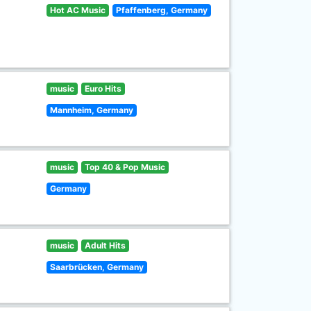
Hot AC Music
Pfaffenberg, Germany
music
Euro Hits
Mannheim, Germany
music
Top 40 & Pop Music
Germany
music
Adult Hits
Saarbrücken, Germany