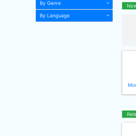
By Genre
Now
By Language
Mor
Rel