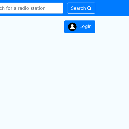
Search
LogIn