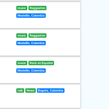
music
Reggaeton
Medellin, Colombia
music
Reggaeton
Medellin, Colombia
music
Rock en Español
Medellin, Colombia
talk
News
Bogota, Colombia