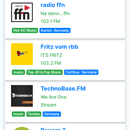
radio ffn
Na denn...ffn
103.1 FM
Hot AC Music
Aurich, Germany
Fritz vom rbb
IT'S FRITZ
103.2 FM
music
Top 40 & Pop Music
Cottbus, Germany
TechnoBase.FM
We Are One
Stream
music
Techno
Germany