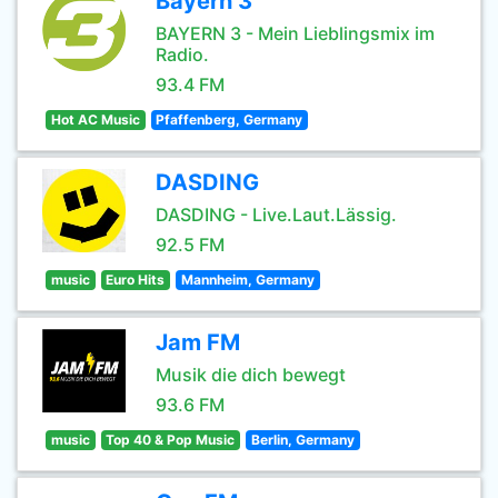
Bayern 3
BAYERN 3 - Mein Lieblingsmix im
Radio.
93.4 FM
Hot AC Music
Pfaffenberg, Germany
DASDING
DASDING - Live.Laut.Lässig.
92.5 FM
music
Euro Hits
Mannheim, Germany
Jam FM
Musik die dich bewegt
93.6 FM
music
Top 40 & Pop Music
Berlin, Germany