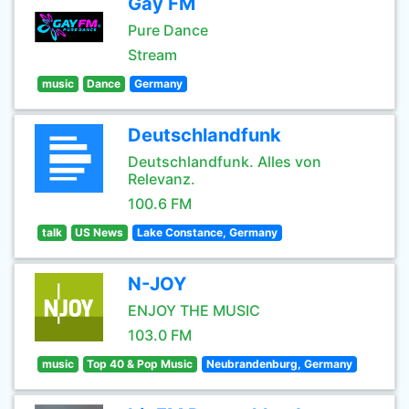
Gay FM
Pure Dance
Stream
music
Dance
Germany
Deutschlandfunk
Deutschlandfunk. Alles von
Relevanz.
100.6 FM
talk
US News
Lake Constance, Germany
N-JOY
ENJOY THE MUSIC
103.0 FM
music
Top 40 & Pop Music
Neubrandenburg, Germany