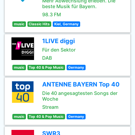
Mehr Abwechslung erleben. Die
beste Musik für Bayern.
98.3 FM
music
Classic Hits
Kiel, Germany
1LIVE diggi
Für den Sektor
DAB
music
Top 40 & Pop Music
Germany
ANTENNE BAYERN Top 40
Die 40 angesagtesten Songs der
Woche
Stream
music
Top 40 & Pop Music
Germany
SWR3