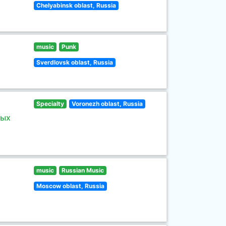
Chelyabinsk oblast, Russia
music
Punk
Sverdlovsk oblast, Russia
Specialty
Voronezh oblast, Russia
ных
music
Russian Music
Moscow oblast, Russia