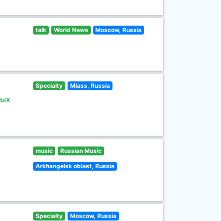
talk
World News
Moscow, Russia
Specialty
Miass, Russia
ных
music
Russian Music
Arkhangelsk oblast, Russia
Specialty
Moscow, Russia