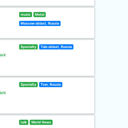
music
Metal
Moscow oblast, Russia
Specialty
Tula oblast, Russia
ных
Specialty
Tver, Russia
ных
talk
World News