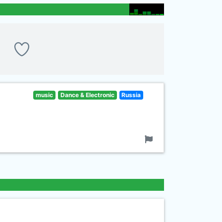
music
Dance & Electronic
Russia