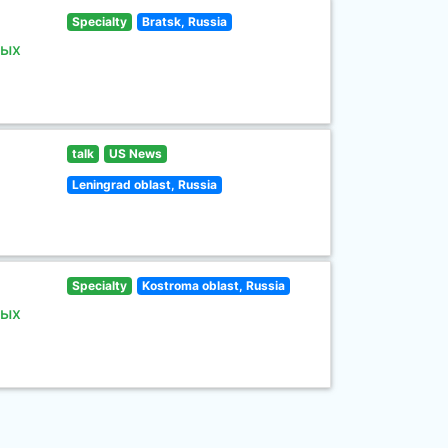
Specialty
Bratsk, Russia
ных
talk
US News
Leningrad oblast, Russia
Specialty
Kostroma oblast, Russia
ных