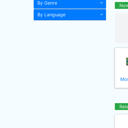
By Genre
Now
By Language
Mor
Rel