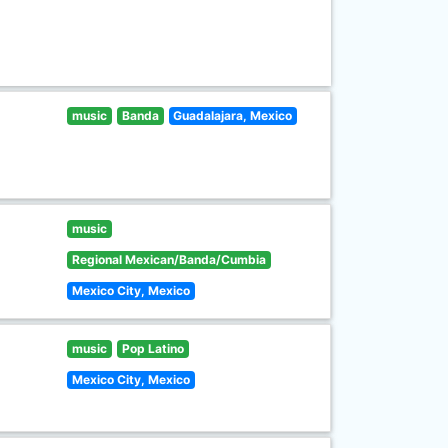
music
Banda
Guadalajara, Mexico
music
Regional Mexican/Banda/Cumbia
Mexico City, Mexico
music
Pop Latino
Mexico City, Mexico