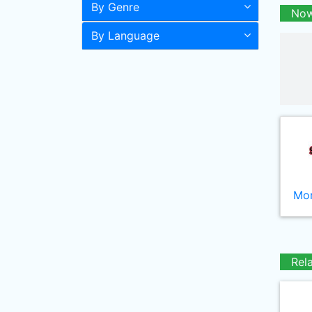
By Genre
Now
By Language
Mor
Rel