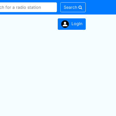
Search
LogIn