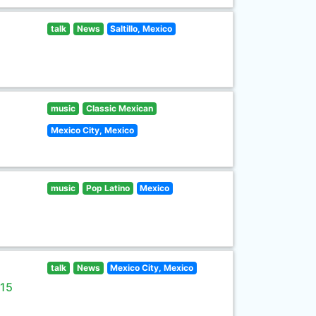
talk
News
Saltillo, Mexico
music
Classic Mexican
Mexico City, Mexico
music
Pop Latino
Mexico
talk
News
Mexico City, Mexico
 15