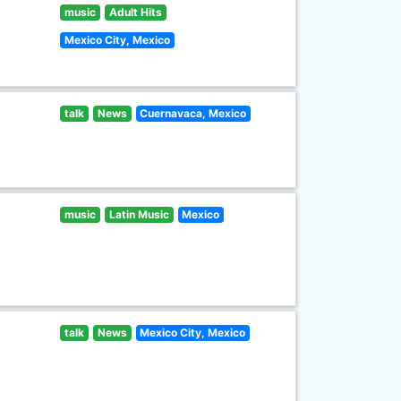
music
Adult Hits
Mexico City, Mexico
talk
News
Cuernavaca, Mexico
music
Latin Music
Mexico
talk
News
Mexico City, Mexico