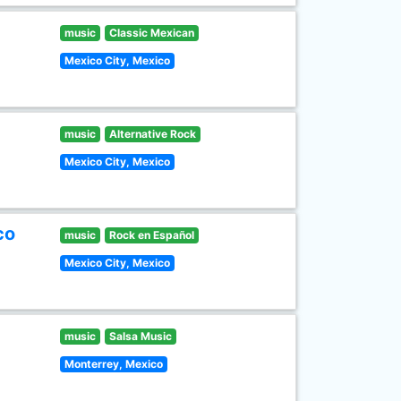
music
Classic Mexican
Mexico City, Mexico
music
Alternative Rock
Mexico City, Mexico
co
music
Rock en Español
Mexico City, Mexico
music
Salsa Music
Monterrey, Mexico