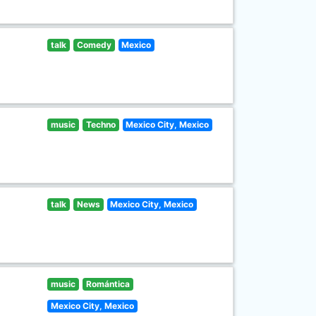
talk
Comedy
Mexico
music
Techno
Mexico City, Mexico
talk
News
Mexico City, Mexico
music
Romántica
Mexico City, Mexico