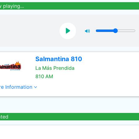
 playing...
Salmantina 810
La Más Prendida
810 AM
e Information
ated