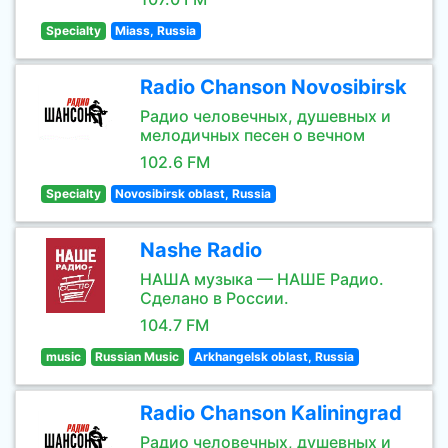
Specialty
Miass, Russia
Radio Chanson Novosibirsk
Радио человечных, душевных и
мелодичных песен о вечном
102.6 FM
Specialty
Novosibirsk oblast, Russia
Nashe Radio
НАША музыка — НАШЕ Радио.
Сделано в России.
104.7 FM
music
Russian Music
Arkhangelsk oblast, Russia
Radio Chanson Kaliningrad
Радио человечных, душевных и