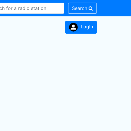
Search
LogIn