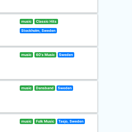
music
Classic Hits
Stockholm, Sweden
music
60's Music
Sweden
music
Dansband
Sweden
music
Folk Music
Tasjo, Sweden