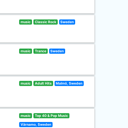
music
Classic Rock
Sweden
music
Trance
Sweden
music
Adult Hits
Malmö, Sweden
music
Top 40 & Pop Music
Värnamo, Sweden