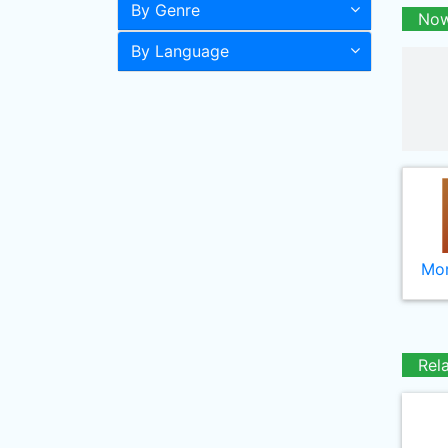
By Genre
Now
By Language
Mor
Rel