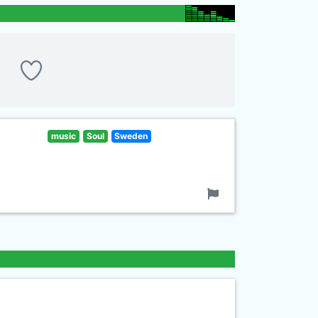
music
Soul
Sweden