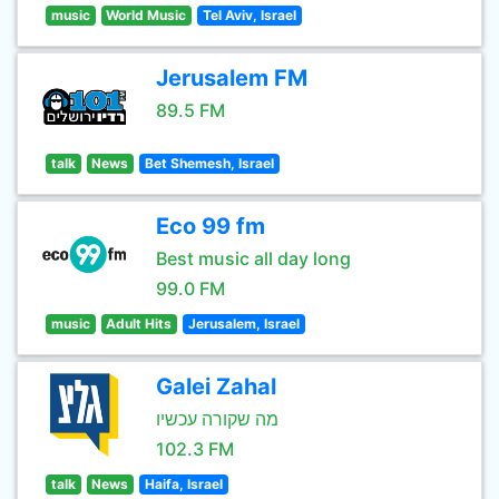
music
World Music
Tel Aviv, Israel
Jerusalem FM
89.5 FM
talk
News
Bet Shemesh, Israel
Eco 99 fm
Best music all day long
99.0 FM
music
Adult Hits
Jerusalem, Israel
Galei Zahal
מה שקורה עכשיו
102.3 FM
talk
News
Haifa, Israel