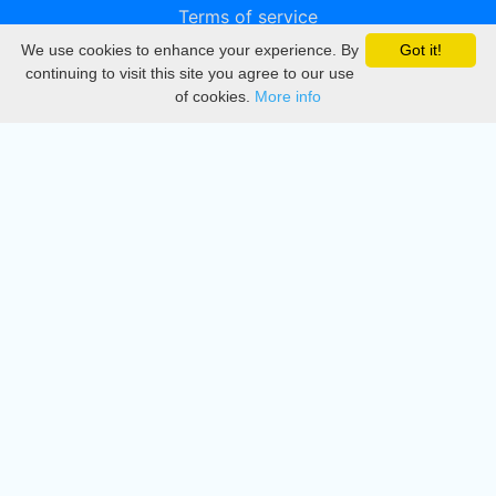
Terms of service
We use cookies to enhance your experience. By
Got it!
Privacy
continuing to visit this site you agree to our use
of cookies.
More info
DMCA
Directory
Create station
Update station
Contact us
Download
Apple store
Play store