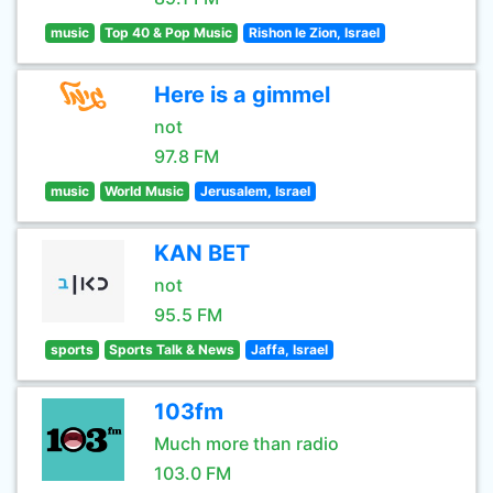
music
Top 40 & Pop Music
Rishon le Zion, Israel
Here is a gimmel
not
97.8 FM
music
World Music
Jerusalem, Israel
KAN BET
not
95.5 FM
sports
Sports Talk & News
Jaffa, Israel
103fm
Much more than radio
103.0 FM