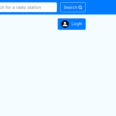
Search
LogIn