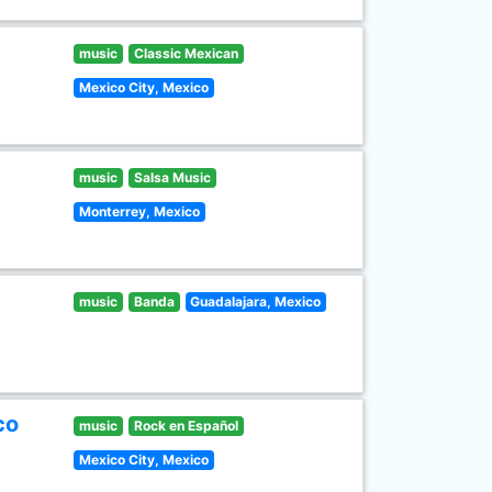
music
Classic Mexican
Mexico City, Mexico
music
Salsa Music
Monterrey, Mexico
music
Banda
Guadalajara, Mexico
co
music
Rock en Español
Mexico City, Mexico