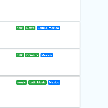
talk
News
Saltillo, Mexico
talk
Comedy
Mexico
music
Latin Music
Mexico