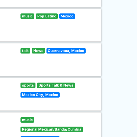
music
Pop Latino
Mexico
talk
News
Cuernavaca, Mexico
sports
Sports Talk & News
Mexico City, Mexico
music
Regional Mexican/Banda/Cumbia