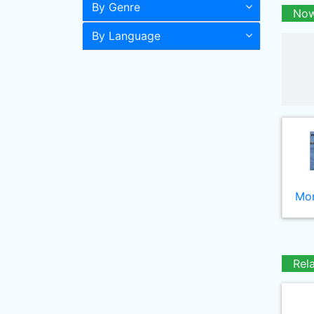
By Genre
Now
By Language
Mor
Rel