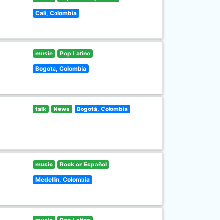
Cali, Colombia
music
Pop Latino
Bogota, Colombia
talk
News
Bogotá, Colombia
music
Rock en Español
Medellin, Colombia
music
Pop Latino