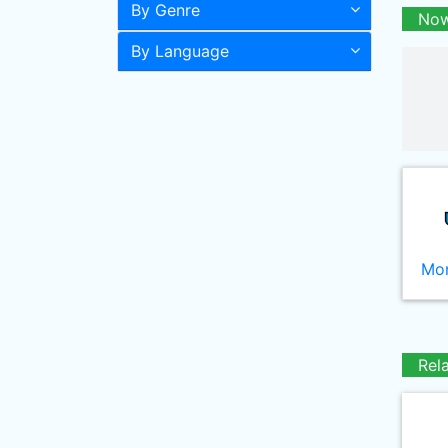
By Genre
Now
By Language
Mor
Rel