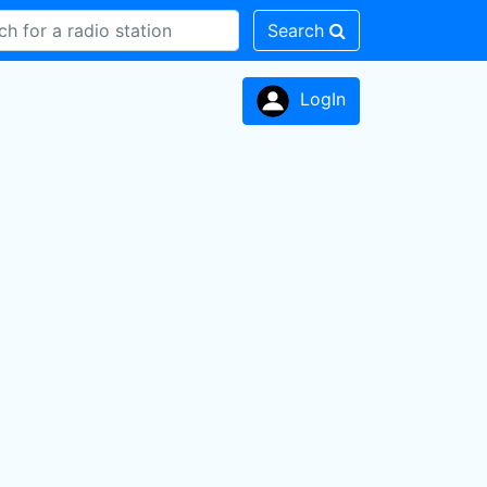
Search
LogIn