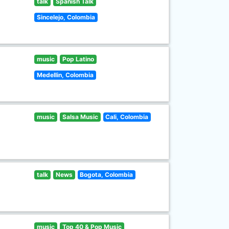
talk
Spanish Talk
Sincelejo, Colombia
music
Pop Latino
Medellin, Colombia
music
Salsa Music
Cali, Colombia
talk
News
Bogota, Colombia
music
Top 40 & Pop Music