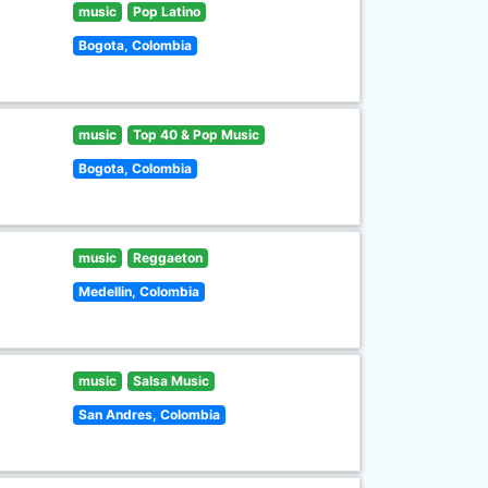
music
Pop Latino
Bogota, Colombia
music
Top 40 & Pop Music
Bogota, Colombia
music
Reggaeton
Medellin, Colombia
music
Salsa Music
San Andres, Colombia