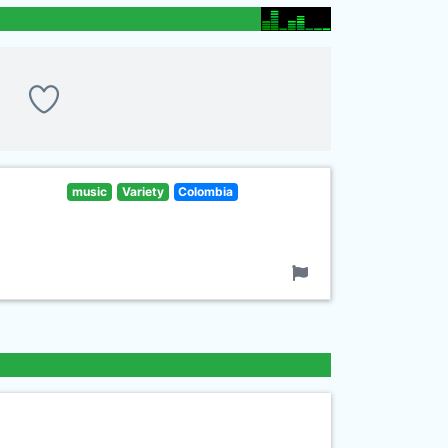
music
Variety
Colombia