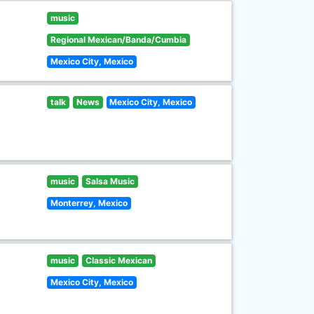
music
Regional Mexican/Banda/Cumbia
Mexico City, Mexico
talk
News
Mexico City, Mexico
music
Salsa Music
Monterrey, Mexico
music
Classic Mexican
Mexico City, Mexico