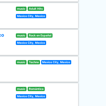
music
Adult Hits
Mexico City, Mexico
co
music
Rock en Español
Mexico City, Mexico
music
Techno
Mexico City, Mexico
music
Romántica
Mexico City, Mexico