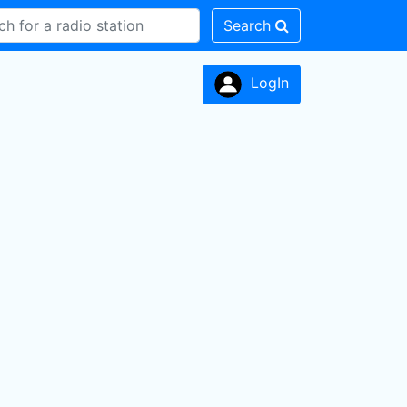
Search
LogIn