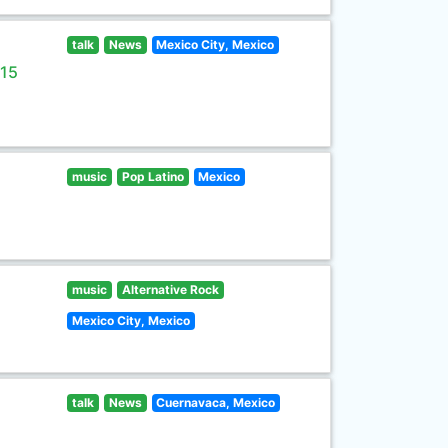
talk
News
Mexico City, Mexico
 15
music
Pop Latino
Mexico
music
Alternative Rock
Mexico City, Mexico
talk
News
Cuernavaca, Mexico