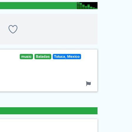
music
Baladas
Toluca, Mexico