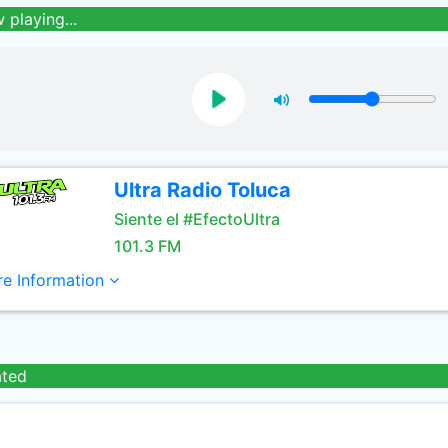
 playing...
Ultra Radio Toluca
Siente el #EfectoUltra
101.3 FM
e Information
ated