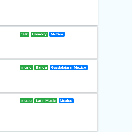
talk
Comedy
Mexico
music
Banda
Guadalajara, Mexico
music
Latin Music
Mexico