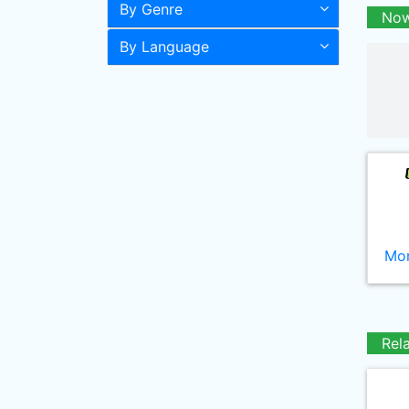
By Genre
Now
By Language
Mor
Rel