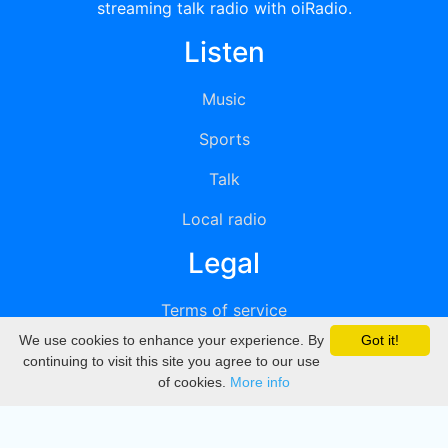
streaming talk radio with oiRadio.
Listen
Music
Sports
Talk
Local radio
Legal
Terms of service
We use cookies to enhance your experience. By
Got it!
Privacy
continuing to visit this site you agree to our use
of cookies.
More info
DMCA
Directory