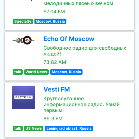
мелодичных песен о вечном
67.04 FM
Specialty
Moscow, Russia
Echo Of Moscow
Свободное радио для свободных
людей!
73.82 AM
talk
World News
Moscow, Russia
Vesti FM
Круглосуточное
информационное радио. Узнай
первым!
89.3 FM
talk
US News
Leningrad oblast, Russia