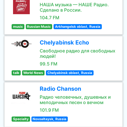
НАША музыка — НАШЕ Радио.
Сделано в России.
104.7 FM
music
Russian Music
Arkhangelsk oblast, Russia
Chelyabinsk Echo
Свободное радио для свободных
людей!
99.5 FM
talk
World News
Chelyabinsk oblast, Russia
Radio Chanson
Радио человечных, душевных и
мелодичных песен о вечном
101.9 FM
Specialty
Novoaltaysk, Russia