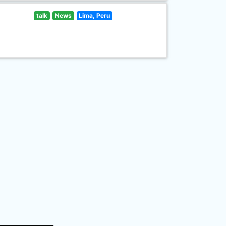
talk
News
Lima, Peru