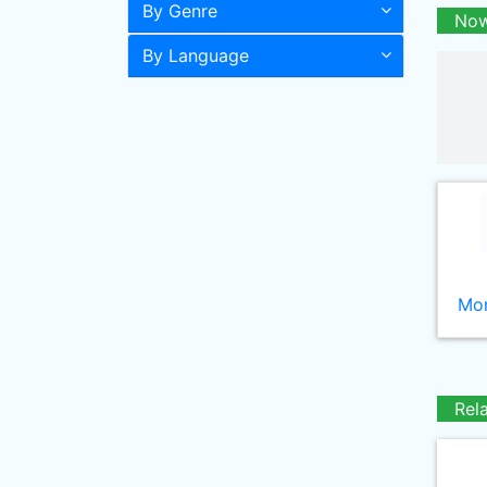
By Genre
Now
By Language
Mor
Rel