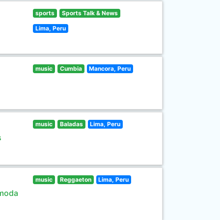
sports
Sports Talk & News
Lima, Peru
music
Cumbia
Mancora, Peru
music
Baladas
Lima, Peru
s
music
Reggaeton
Lima, Peru
 moda