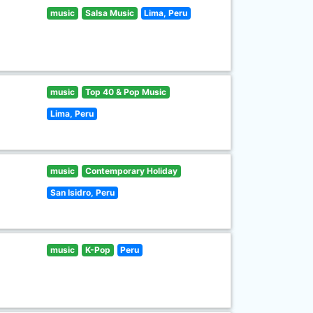
music
Salsa Music
Lima, Peru
music
Top 40 & Pop Music
Lima, Peru
music
Contemporary Holiday
San Isidro, Peru
music
K-Pop
Peru