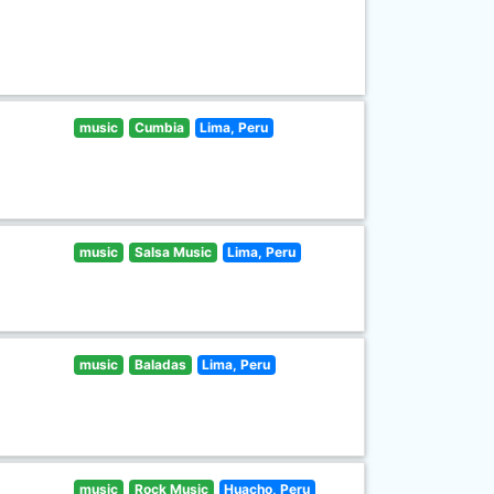
music
Cumbia
Lima, Peru
music
Salsa Music
Lima, Peru
music
Baladas
Lima, Peru
music
Rock Music
Huacho, Peru