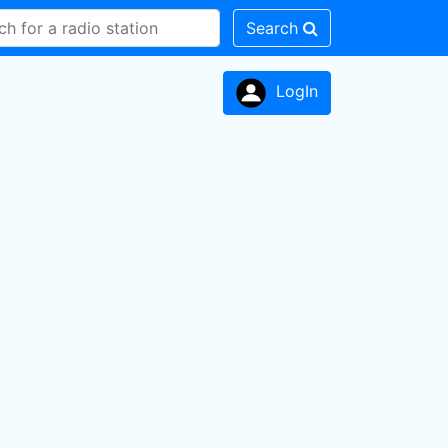
Search
LogIn