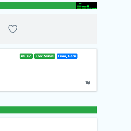
music
Folk Music
Lima, Peru