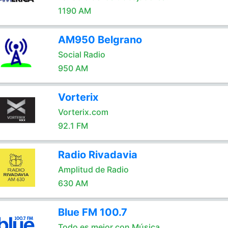
1190 AM
AM950 Belgrano
Social Radio
950 AM
Vorterix
Vorterix.com
92.1 FM
Radio Rivadavia
Amplitud de Radio
630 AM
Blue FM 100.7
Todo es mejor con Música