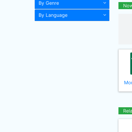
By Genre
Now
By Language
Mor
Rel