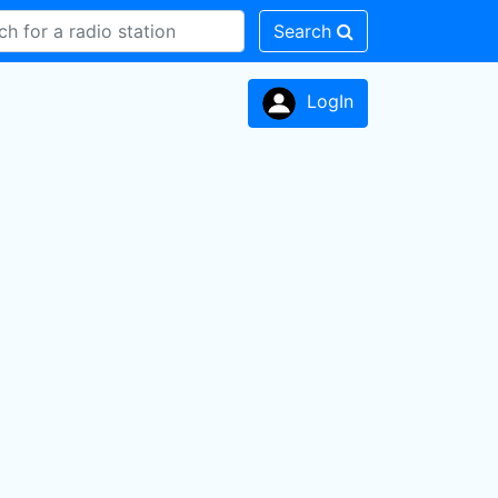
Search
LogIn