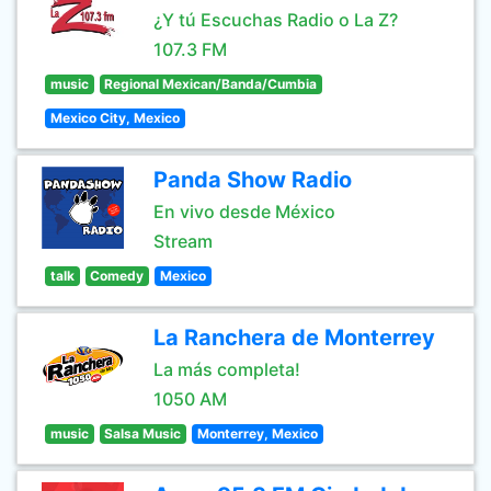
¿Y tú Escuchas Radio o La Z?
107.3 FM
music
Regional Mexican/Banda/Cumbia
Mexico City, Mexico
Panda Show Radio
En vivo desde México
Stream
talk
Comedy
Mexico
La Ranchera de Monterrey
La más completa!
1050 AM
music
Salsa Music
Monterrey, Mexico