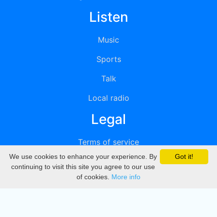
Listen
Music
Sports
Talk
Local radio
Legal
Terms of service
We use cookies to enhance your experience. By
Got it!
Privacy
continuing to visit this site you agree to our use
of cookies.
More info
DMCA
Directory