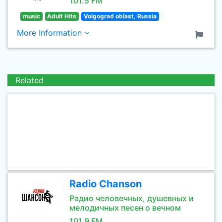
101.5 FM
music
Adult Hits
Volgograd oblast, Russia
More Information
Related
Radio Chanson
Радио человечных, душевных и
мелодичных песен о вечном
101.9 FM