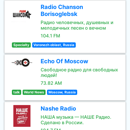
Radio Chanson
Borisoglebsk
Радио человечных, душевных и
мелодичных песен о вечном
104.1 FM
Specialty
Voronezh oblast, Russia
Echo Of Moscow
Свободное радио для свободных
людей!
73.82 AM
talk
World News
Moscow, Russia
Nashe Radio
НАША музыка — НАШЕ Радио.
Сделано в России.