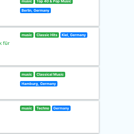
music
Top 40 & Pop Music
Berlin, Germany
music
Classic Hits
Kiel, Germany
 für
music
Classical Music
Hamburg, Germany
music
Techno
Germany