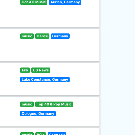
Hot AC Music
Aurich, Germany
music
Dance
Germany
talk
US News
Lake Constance, Germany
music
Top 40 & Pop Music
Cologne, Germany
music
80's
Germany