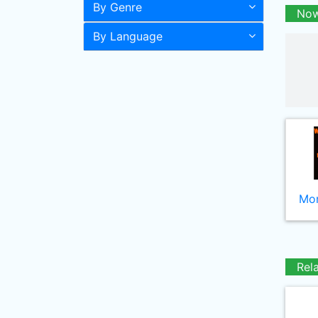
By Genre
Now
By Language
Mor
Rel