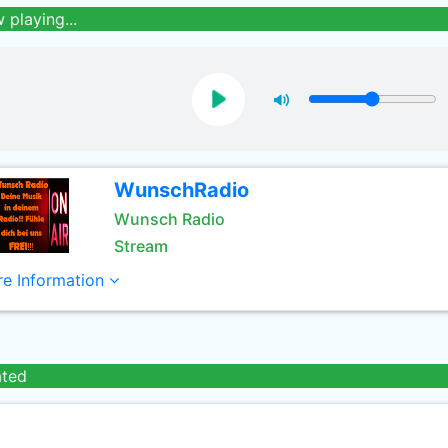
 playing...
WunschRadio
Wunsch Radio
Stream
e Information
ated