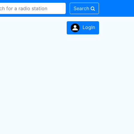
Search
LogIn