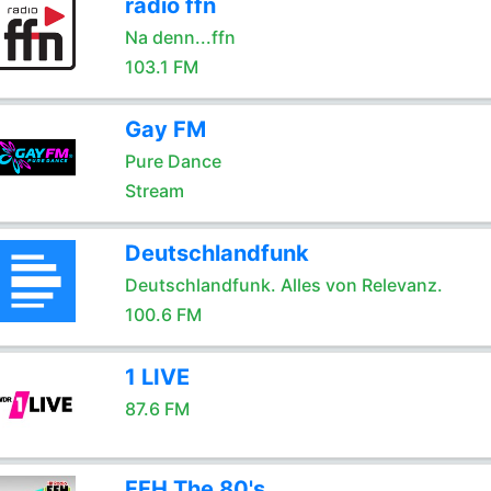
radio ffn
Na denn...ffn
103.1 FM
Gay FM
Pure Dance
Stream
Deutschlandfunk
Deutschlandfunk. Alles von Relevanz.
100.6 FM
1 LIVE
87.6 FM
FFH The 80's