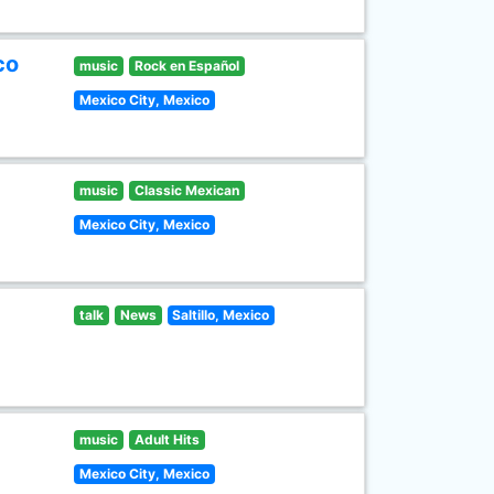
co
music
Rock en Español
Mexico City, Mexico
music
Classic Mexican
Mexico City, Mexico
talk
News
Saltillo, Mexico
music
Adult Hits
Mexico City, Mexico