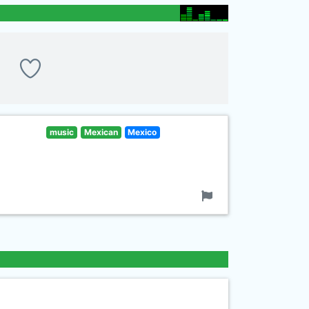
music
Mexican
Mexico