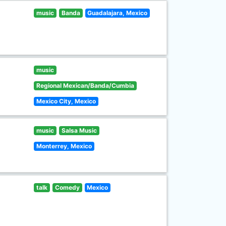
music
Banda
Guadalajara, Mexico
music
Regional Mexican/Banda/Cumbia
Mexico City, Mexico
music
Salsa Music
Monterrey, Mexico
talk
Comedy
Mexico