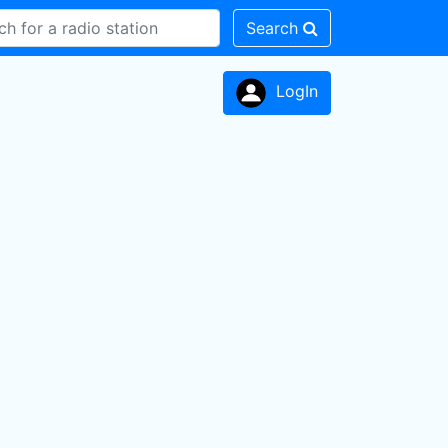
Search
LogIn