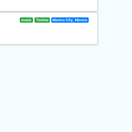
music
Techno
Mexico City, Mexico