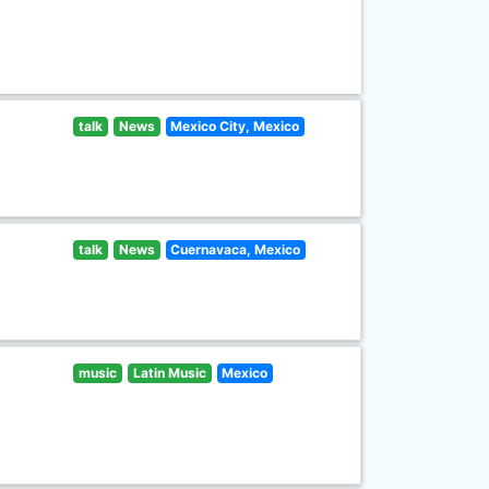
talk
News
Mexico City, Mexico
talk
News
Cuernavaca, Mexico
music
Latin Music
Mexico