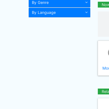
By Genre
Now
By Language
Mor
Rel