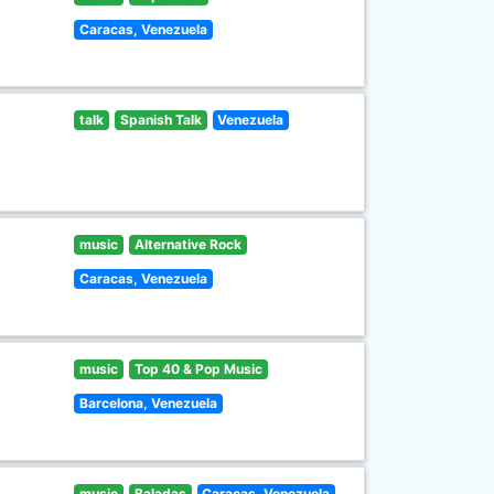
Caracas, Venezuela
talk
Spanish Talk
Venezuela
music
Alternative Rock
Caracas, Venezuela
music
Top 40 & Pop Music
Barcelona, Venezuela
music
Baladas
Caracas, Venezuela