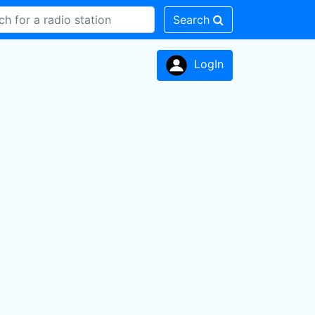
Search
LogIn