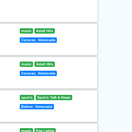
music
Adult Hits
Caracas, Venezuela
music
Adult Hits
Caracas, Venezuela
sports
Sports Talk & News
Bolivar, Venezuela
music
Pop Latino