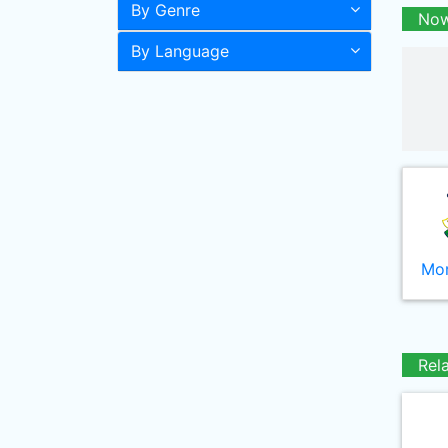
By Genre
Now
By Language
Mor
Rel