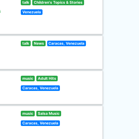
talk
Children's Topics & Stories
s
Venezuela
talk
News
Caracas, Venezuela
music
Adult Hits
Caracas, Venezuela
music
Salsa Music
Caracas, Venezuela