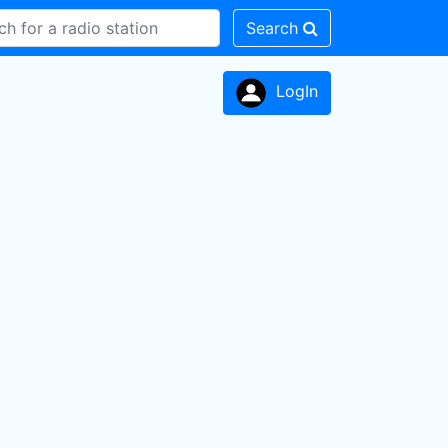
Search
LogIn