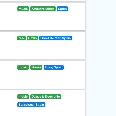
music
Ambient Music
Spain
talk
News
Lloret de Mar, Spain
music
House
Ibiza, Spain
music
Dance & Electronic
Barcelona, Spain