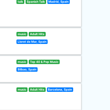
talk
Spanish Talk
Madrid, Spain
music
Adult Hits
Lloret de Mar, Spain
music
Top 40 & Pop Music
Bilbao, Spain
music
Adult Hits
Barcelona, Spain