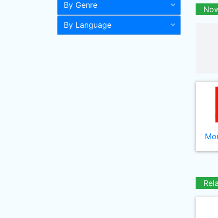
By Genre
Now
By Language
Mor
Rel