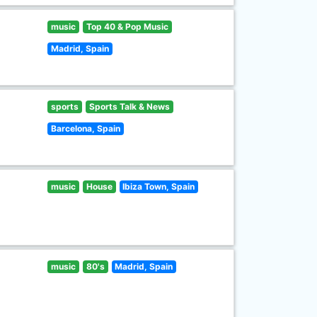
music
Top 40 & Pop Music
Madrid, Spain
sports
Sports Talk & News
Barcelona, Spain
music
House
Ibiza Town, Spain
music
80's
Madrid, Spain