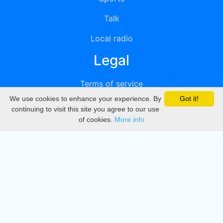
Talk
Local radio
Legal
Terms of service
We use cookies to enhance your experience. By
Got it!
Privacy
continuing to visit this site you agree to our use
of cookies.
More info
DMCA
Directory
Create station
Update station
Contact us