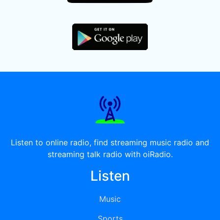
Listen to online radio, find streaming music radio and
streaming talk radio with oiRadio.
Listen
Music
Sports