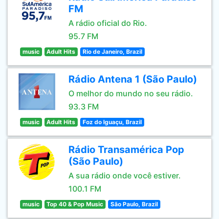
FM
A rádio oficial do Rio.
95.7 FM
music
Adult Hits
Rio de Janeiro, Brazil
Rádio Antena 1 (São Paulo)
O melhor do mundo no seu rádio.
93.3 FM
music
Adult Hits
Foz do Iguaçu, Brazil
Rádio Transamérica Pop
(São Paulo)
A sua rádio onde você estiver.
100.1 FM
music
Top 40 & Pop Music
São Paulo, Brazil