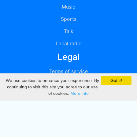
Music
Sports
Talk
Local radio
Legal
Terms of service
We use cookies to enhance your experience. By
Got it!
Privacy
continuing to visit this site you agree to our use
of cookies.
More info
DMCA
Directory
Create station
Update station