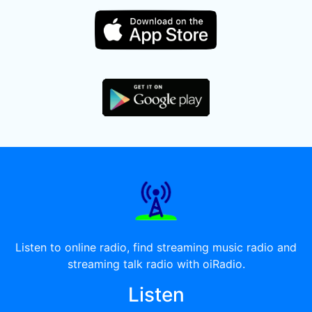
Listen to online radio, find streaming music radio and
streaming talk radio with oiRadio.
Listen