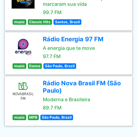
marcaram sua vida
99.7 FM
music
Classic Hits
Santos, Brazil
Rádio Energia 97 FM
A energia que te move
97.7 FM
music
Dance
São Paulo, Brazil
Rádio Nova Brasil FM (São
Paulo)
Moderna e Brasileira
89.7 FM
music
MPB
São Paulo, Brazil