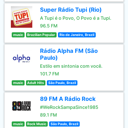
Super Rádio Tupi (Rio)
A Tupi é o Povo, O Povo é a Tupi.
96.5 FM
music
Brazilian Popular
Rio de Janeiro, Brazil
Rádio Alpha FM (São
Paulo)
Estilo em sintonia com você.
101.7 FM
music
Adult Hits
São Paulo, Brazil
89 FM A Rádio Rock
#WeRockSampaSince1985
89.1 FM
music
Rock Music
São Paulo, Brazil