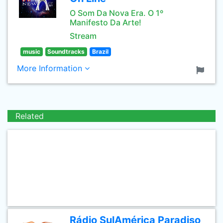
O Som Da Nova Era. O 1º
Manifesto Da Arte!
Stream
music
Soundtracks
Brazil
More Information
Related
Rádio SulAmérica Paradiso