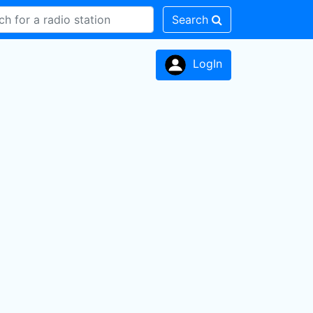
Search
LogIn