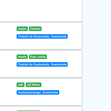
music
Gospel
Ciudad de Guatemala, Guatemala
music
Pop Latino
Ciudad de Guatemala, Guatemala
talk
US News
Huehuetenango, Guatemala