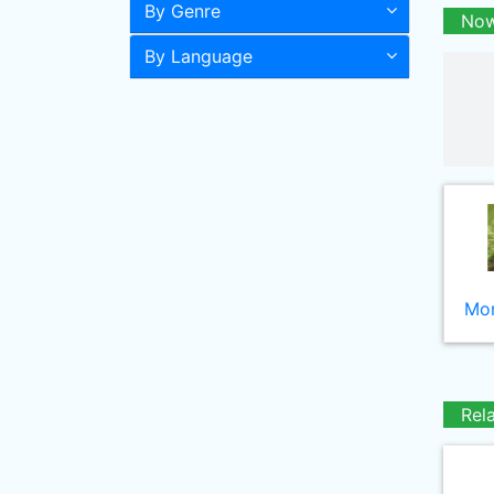
By Genre
Now
By Language
Mor
Rel