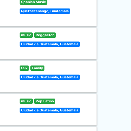
Spanish Music
Quetzaltenango, Guatemala
music
Reggaeton
Ciudad de Guatemala, Guatemala
talk
Family
Ciudad de Guatemala, Guatemala
music
Pop Latino
Ciudad de Guatemala, Guatemala