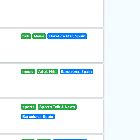
talk
News
Lloret de Mar, Spain
music
Adult Hits
Barcelona, Spain
sports
Sports Talk & News
Barcelona, Spain