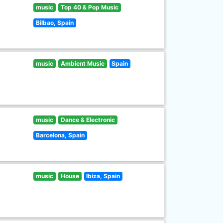
music
Top 40 & Pop Music
Bilbao, Spain
music
Ambient Music
Spain
music
Dance & Electronic
Barcelona, Spain
music
House
Ibiza, Spain