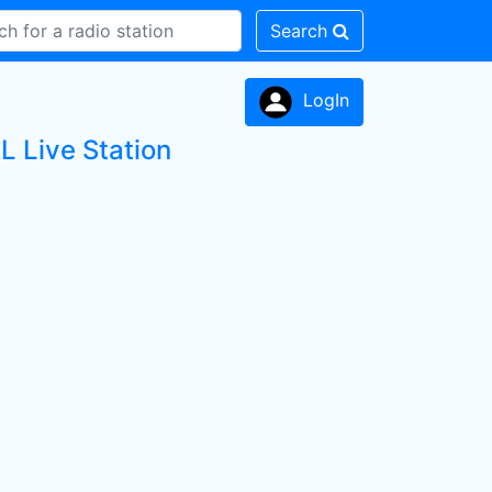
Search
LogIn
Live Station