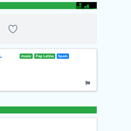
L
music
Pop Latino
Spain