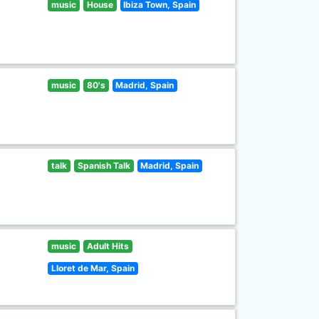
music
House
Ibiza Town, Spain
music
80's
Madrid, Spain
talk
Spanish Talk
Madrid, Spain
music
Adult Hits
Lloret de Mar, Spain