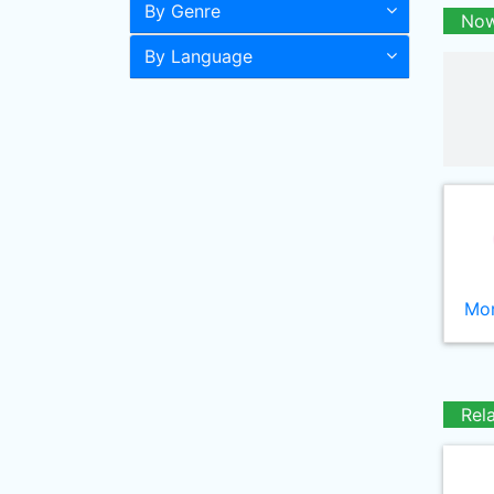
By Genre
Now
By Language
Mor
Rel