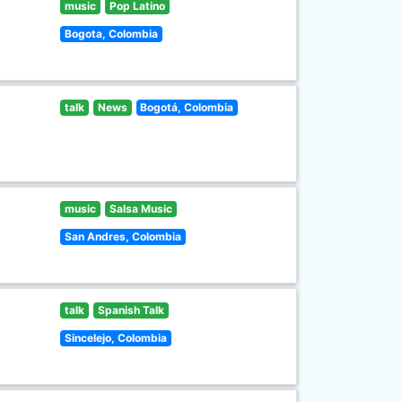
music
Pop Latino
Bogota, Colombia
talk
News
Bogotá, Colombia
music
Salsa Music
San Andres, Colombia
talk
Spanish Talk
Sincelejo, Colombia