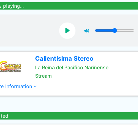
 playing...
Calientisima Stereo
La Reina del Pacifico Nariñense
Stream
e Information
ated