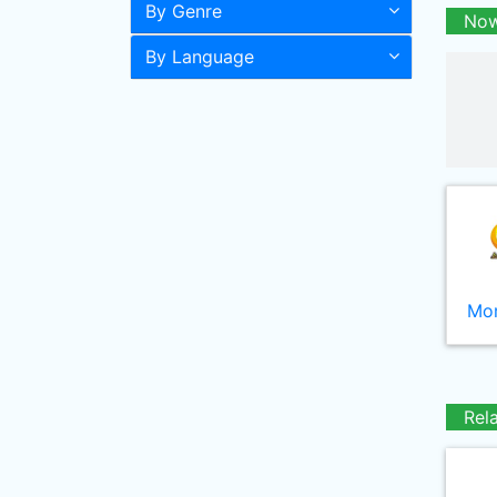
By Genre
Now
By Language
Mor
Rel