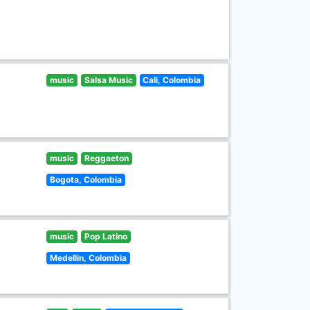
music
Salsa Music
Cali, Colombia
music
Reggaeton
Bogota, Colombia
music
Pop Latino
Medellin, Colombia