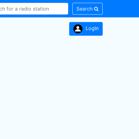
Search
LogIn