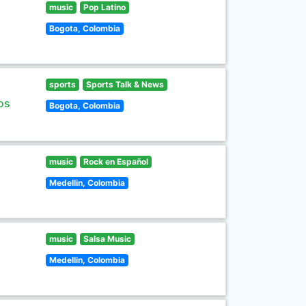
music
Pop Latino
Bogota, Colombia
sports
Sports Talk & News
os
Bogota, Colombia
music
Rock en Español
Medellin, Colombia
music
Salsa Music
Medellin, Colombia