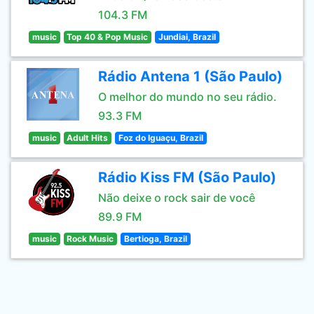
104.3 FM
music
Top 40 & Pop Music
Jundiai, Brazil
Rádio Antena 1 (São Paulo)
O melhor do mundo no seu rádio.
93.3 FM
music
Adult Hits
Foz do Iguaçu, Brazil
Rádio Kiss FM (São Paulo)
Não deixe o rock sair de você
89.9 FM
music
Rock Music
Bertioga, Brazil