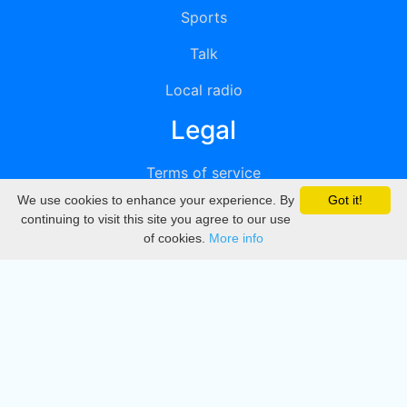
Sports
Talk
Local radio
Legal
Terms of service
We use cookies to enhance your experience. By
Got it!
Privacy
continuing to visit this site you agree to our use
of cookies.
More info
DMCA
Directory
Create station
Update station
Contact us