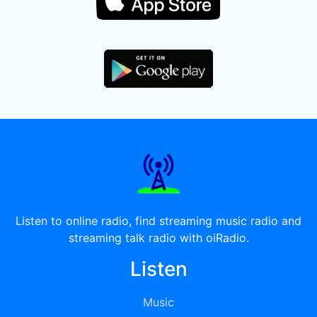
Listen to online radio, find streaming music radio and
streaming talk radio with oiRadio.
Listen
Music