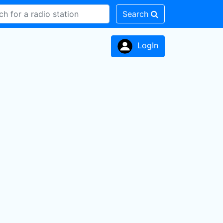
Search
LogIn