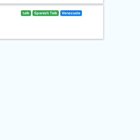
talk
Spanish Talk
Venezuela