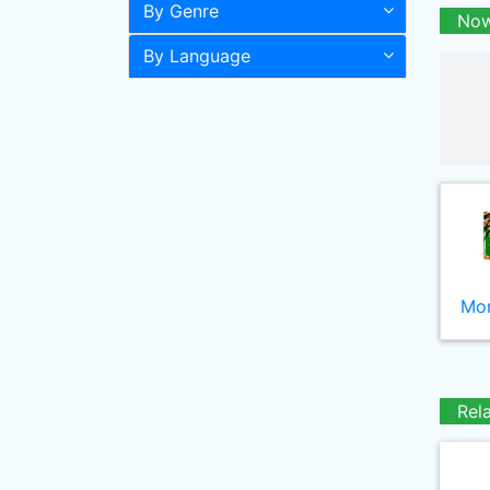
By Genre
Now
By Language
Mor
Rel