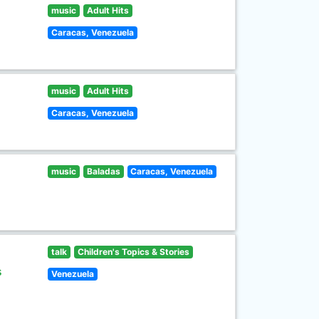
music
Adult Hits
Caracas, Venezuela
music
Adult Hits
Caracas, Venezuela
music
Baladas
Caracas, Venezuela
talk
Children's Topics & Stories
s
Venezuela