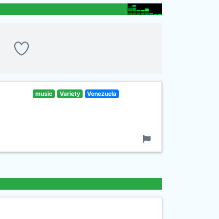
music
Variety
Venezuela