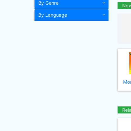
By Genre
Now
By Language
Mor
Rel