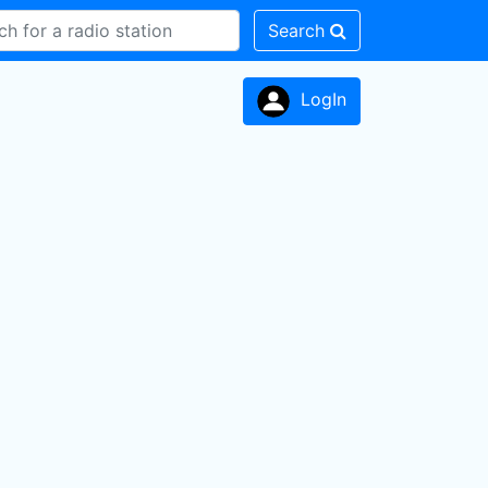
Search
LogIn