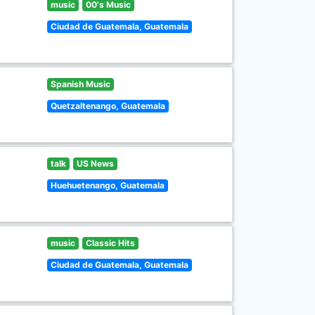
music
00's Music
Ciudad de Guatemala, Guatemala
Spanish Music
Quetzaltenango, Guatemala
talk
US News
Huehuetenango, Guatemala
music
Classic Hits
Ciudad de Guatemala, Guatemala