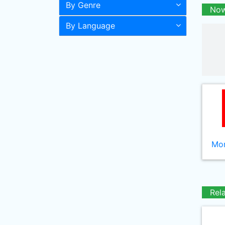
By Genre
Now
By Language
Mor
Rel