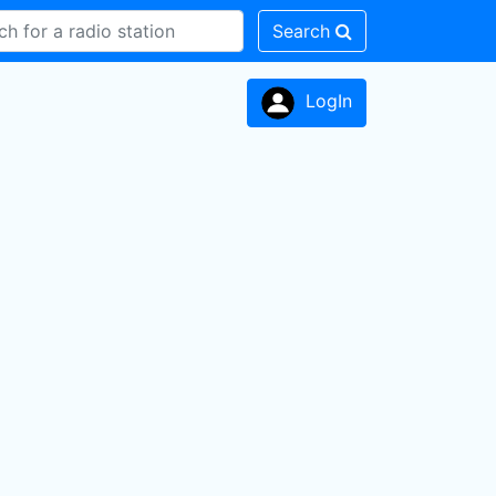
Search
LogIn