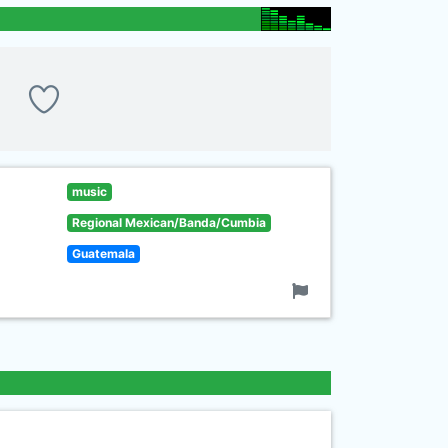
music
Regional Mexican/Banda/Cumbia
Guatemala