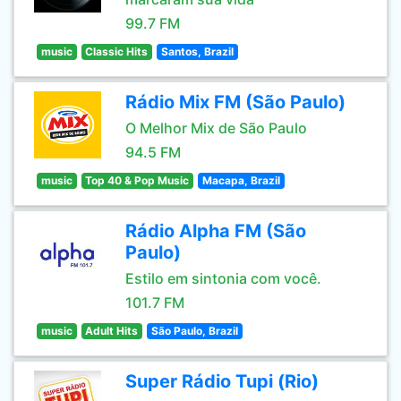
99.7 FM
music
Classic Hits
Santos, Brazil
Rádio Mix FM (São Paulo)
O Melhor Mix de São Paulo
94.5 FM
music
Top 40 & Pop Music
Macapa, Brazil
Rádio Alpha FM (São
Paulo)
Estilo em sintonia com você.
101.7 FM
music
Adult Hits
São Paulo, Brazil
Super Rádio Tupi (Rio)