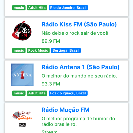
music
Adult Hits
Rio de Janeiro, Brazil
Rádio Kiss FM (São Paulo)
Não deixe o rock sair de você
89.9 FM
music
Rock Music
Bertioga, Brazil
Rádio Antena 1 (São Paulo)
O melhor do mundo no seu rádio.
93.3 FM
music
Adult Hits
Foz do Iguaçu, Brazil
Rádio Mução FM
O melhor programa de humor do
rádio brasileiro.
Stream