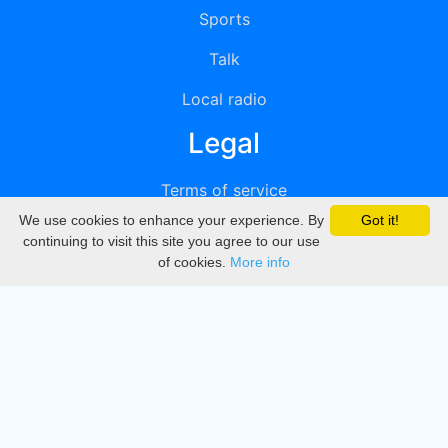
Sports
Talk
Local radio
Legal
Terms of service
We use cookies to enhance your experience. By
Got it!
Privacy
continuing to visit this site you agree to our use
of cookies.
More info
DMCA
Directory
Create station
Update station
Contact us