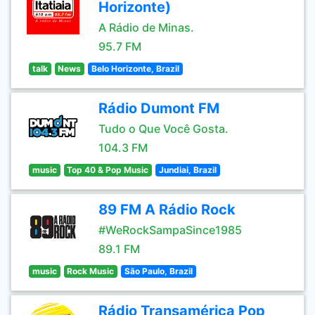
Horizonte)
A Rádio de Minas.
95.7 FM
talk
News
Belo Horizonte, Brazil
Rádio Dumont FM
Tudo o Que Você Gosta.
104.3 FM
music
Top 40 & Pop Music
Jundiai, Brazil
89 FM A Rádio Rock
#WeRockSampaSince1985
89.1 FM
music
Rock Music
São Paulo, Brazil
Rádio Transamérica Pop