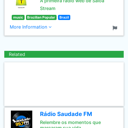
A primeira rádio web de Saloá
Stream
music
Brazilian Popular
Brazil
More Information
Related
Rádio Saudade FM
Relembre os momentos que
marcaram sua vida