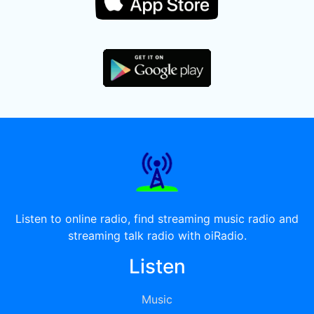
Listen to online radio, find streaming music radio and
streaming talk radio with oiRadio.
Listen
Music