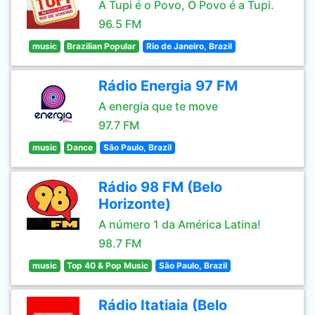
A Tupi é o Povo, O Povo é a Tupi.
96.5 FM
music
Brazilian Popular
Rio de Janeiro, Brazil
Rádio Energia 97 FM
A energia que te move
97.7 FM
music
Dance
São Paulo, Brazil
Rádio 98 FM (Belo
Horizonte)
A número 1 da América Latina!
98.7 FM
music
Top 40 & Pop Music
São Paulo, Brazil
Rádio Itatiaia (Belo