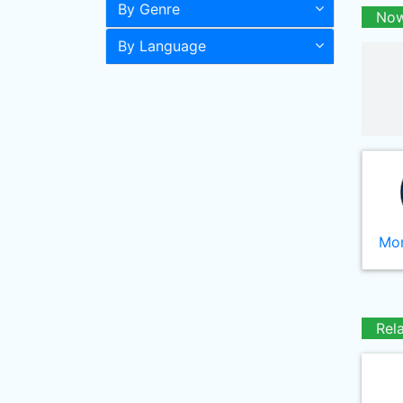
By Genre
Now
By Language
Mor
Rel