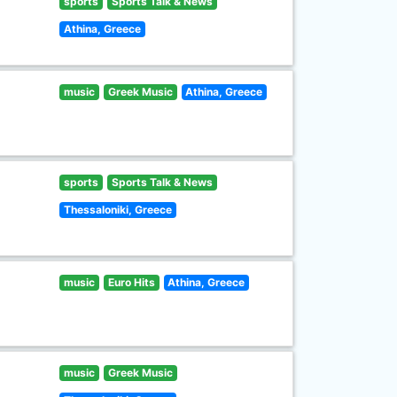
sports
Sports Talk & News
Athina, Greece
music
Greek Music
Athina, Greece
sports
Sports Talk & News
Thessaloniki, Greece
music
Euro Hits
Athina, Greece
music
Greek Music