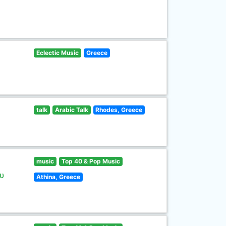
Eclectic Music
Greece
talk
Arabic Talk
Rhodes, Greece
music
Top 40 & Pop Music
υ
Athina, Greece