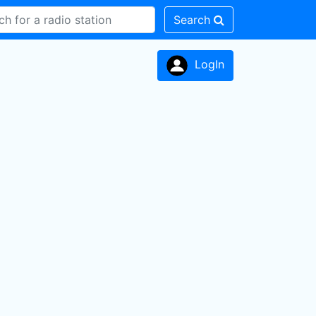
Search
LogIn