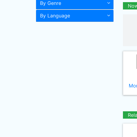
By Genre
Now
By Language
Mor
Rel