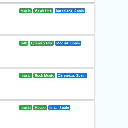
music
Adult Hits
Barcelona, Spain
talk
Spanish Talk
Madrid, Spain
music
Rock Music
Zaragoza, Spain
music
House
Ibiza, Spain