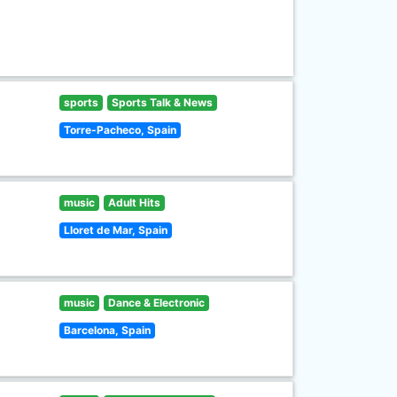
sports
Sports Talk & News
Torre-Pacheco, Spain
music
Adult Hits
Lloret de Mar, Spain
music
Dance & Electronic
Barcelona, Spain