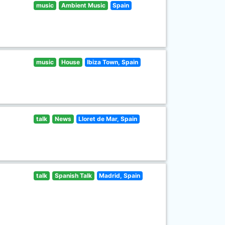
music
Ambient Music
Spain
music
House
Ibiza Town, Spain
talk
News
Lloret de Mar, Spain
talk
Spanish Talk
Madrid, Spain