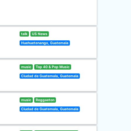
talk
US News
Huehuetenango, Guatemala
music
Top 40 & Pop Music
Ciudad de Guatemala, Guatemala
music
Reggaeton
Ciudad de Guatemala, Guatemala