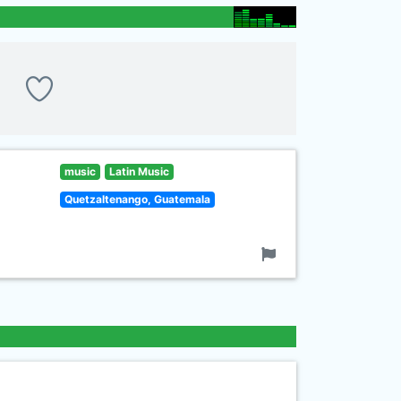
music
Latin Music
Quetzaltenango, Guatemala