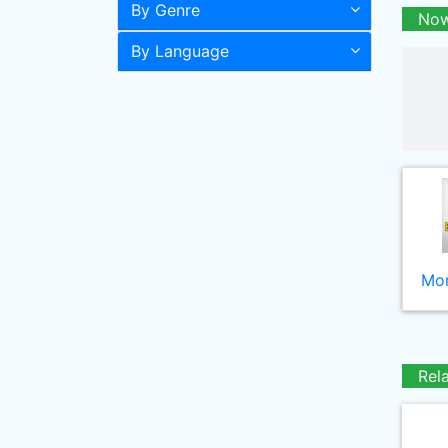
By Genre
Now
By Language
Mor
Rel