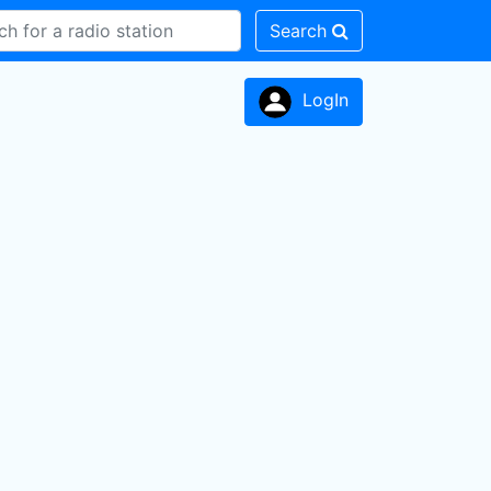
Search
LogIn