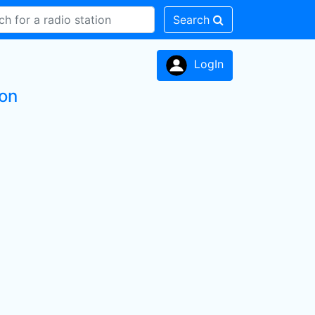
Search
LogIn
ion