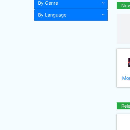
By Genre
Now
By Language
Mor
Rel