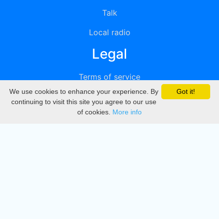
Talk
Local radio
Legal
Terms of service
We use cookies to enhance your experience. By
Got it!
Privacy
continuing to visit this site you agree to our use
of cookies.
More info
DMCA
Directory
Create station
Update station
Contact us