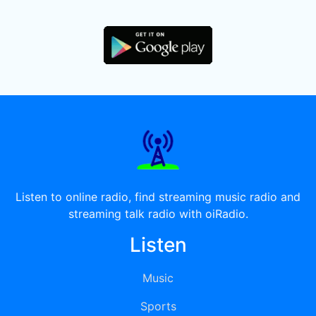
Listen to online radio, find streaming music radio and
streaming talk radio with oiRadio.
Listen
Music
Sports