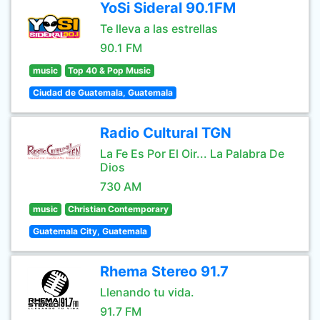
YoSi Sideral 90.1FM
Te lleva a las estrellas
90.1 FM
music
Top 40 & Pop Music
Ciudad de Guatemala, Guatemala
Radio Cultural TGN
La Fe Es Por El Oir... La Palabra De
Dios
730 AM
music
Christian Contemporary
Guatemala City, Guatemala
Rhema Stereo 91.7
Llenando tu vida.
91.7 FM