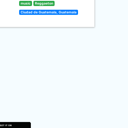
music
Reggaeton
Ciudad de Guatemala, Guatemala