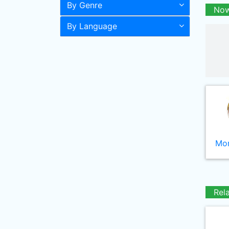
By Genre
Now
By Language
Mor
Rel