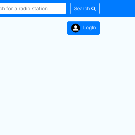
Search
LogIn