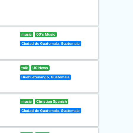
music
00's Music
Ciudad de Guatemala, Guatemala
talk
US News
Huehuetenango, Guatemala
music
Christian Spanish
Ciudad de Guatemala, Guatemala