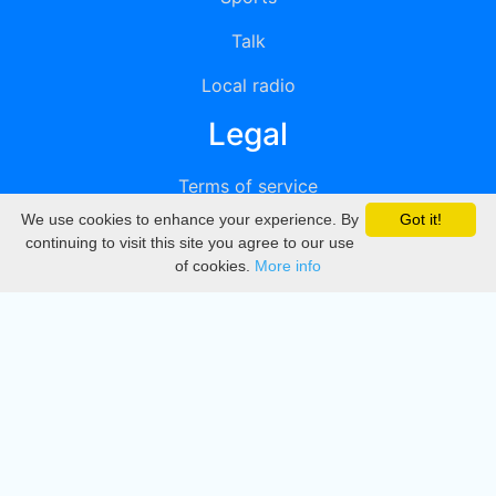
Talk
Local radio
Legal
Terms of service
We use cookies to enhance your experience. By
Got it!
Privacy
continuing to visit this site you agree to our use
of cookies.
More info
DMCA
Directory
Create station
Update station
Contact us