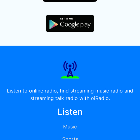
Listen to online radio, find streaming music radio and
streaming talk radio with oiRadio.
Listen
Music
Sports