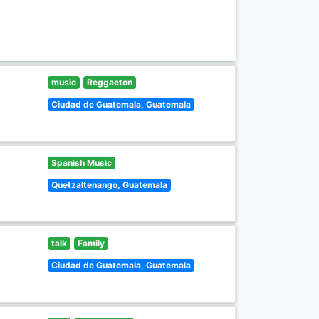
music
Reggaeton
Ciudad de Guatemala, Guatemala
Spanish Music
Quetzaltenango, Guatemala
talk
Family
Ciudad de Guatemala, Guatemala