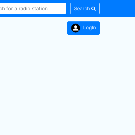
Search
LogIn