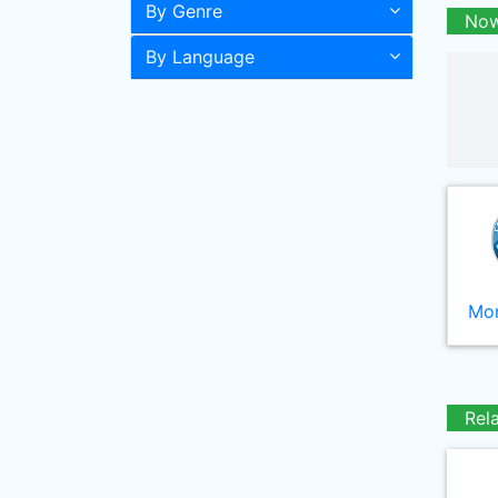
By Genre
Now
By Language
Mor
Rel