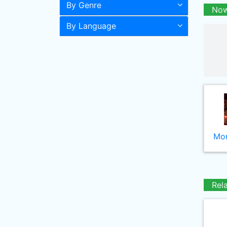
By Genre
Now
By Language
Mor
Rel