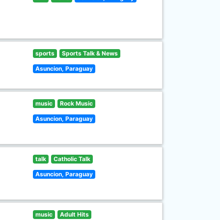
sports
Sports Talk & News
Asuncion, Paraguay
music
Rock Music
Asuncion, Paraguay
talk
Catholic Talk
Asuncion, Paraguay
music
Adult Hits