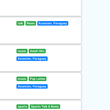
talk
News
Asuncion, Paraguay
music
Adult Hits
Asuncion, Paraguay
music
Pop Latino
Asuncion, Paraguay
sports
Sports Talk & News