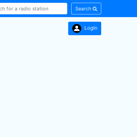
Search
LogIn