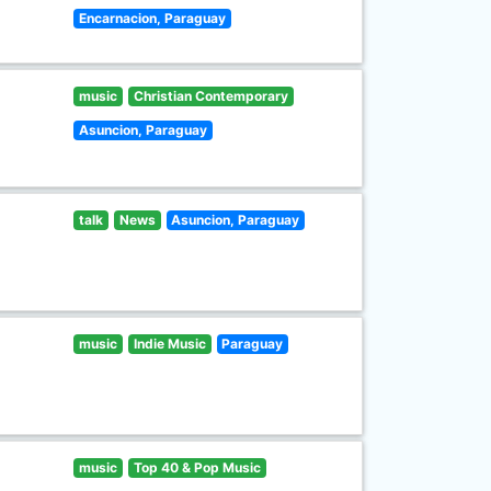
Encarnacion, Paraguay
music
Christian Contemporary
Asuncion, Paraguay
talk
News
Asuncion, Paraguay
music
Indie Music
Paraguay
music
Top 40 & Pop Music