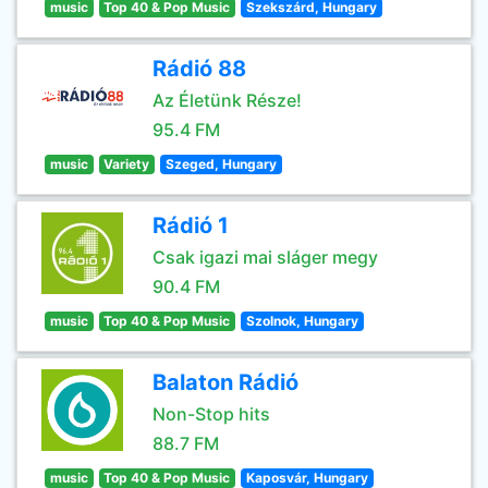
music
Top 40 & Pop Music
Szekszárd, Hungary
Rádió 88
Az Életünk Része!
95.4 FM
music
Variety
Szeged, Hungary
Rádió 1
Csak igazi mai sláger megy
90.4 FM
music
Top 40 & Pop Music
Szolnok, Hungary
Balaton Rádió
Non-Stop hits
88.7 FM
music
Top 40 & Pop Music
Kaposvár, Hungary