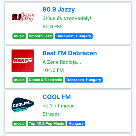
90.9 Jazzy
Stílus és szenvedély!
90.9 FM
music
Smooth Jazz
Budapest, Hungary
Best FM Debrecen
A Zene Radioja...
104.6 FM
music
Dance & Electronic
Debrecen, Hungary
COOL FM
no.1 hit music
Stream
music
Top 40 & Pop Music
Hungary