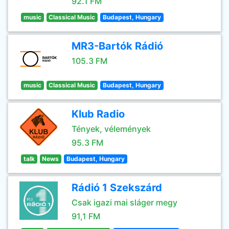
92.1 FM
music
Classical Music
Budapest, Hungary
MR3-Bartók Rádió
105.3 FM
music
Classical Music
Budapest, Hungary
Klub Radio
Tények, vélemények
95.3 FM
talk
News
Budapest, Hungary
Rádió 1 Szekszárd
Csak igazi mai sláger megy
91,1 FM