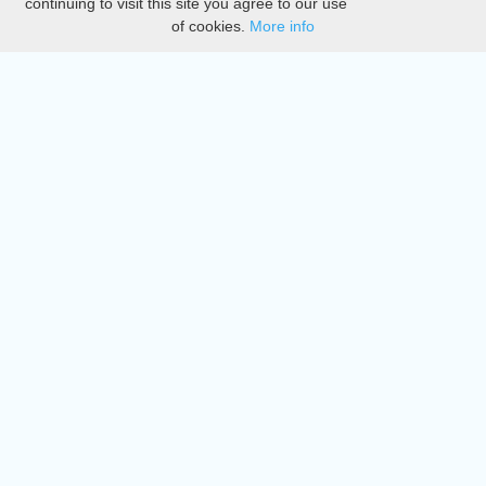
continuing to visit this site you agree to our use
of cookies.
More info
DMCA
Directory
Create station
Update station
Contact us
Download
Apple store
Play store
© 2015 - 2022 oiradio, Inc. All rights reserved