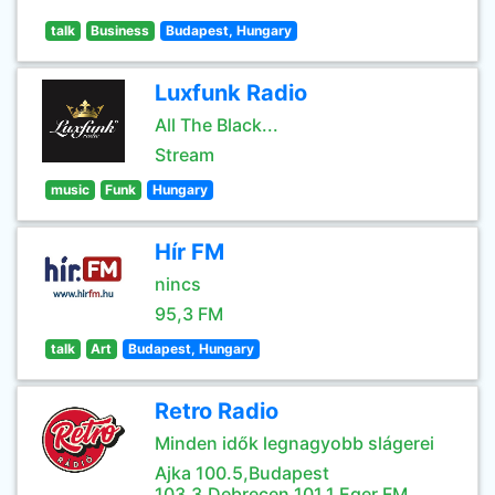
talk
Business
Budapest, Hungary
Luxfunk Radio
All The Black...
Stream
music
Funk
Hungary
Hír FM
nincs
95,3 FM
talk
Art
Budapest, Hungary
Retro Radio
Minden idők legnagyobb slágerei
Ajka 100.5,Budapest
103.3,Debrecen 101.1,Eger FM