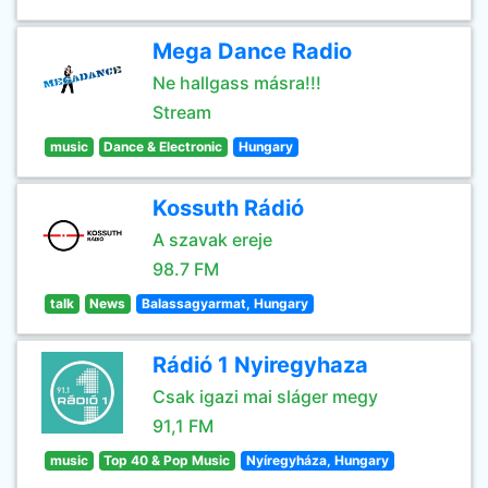
Mega Dance Radio
Ne hallgass másra!!!
Stream
music
Dance & Electronic
Hungary
Kossuth Rádió
A szavak ereje
98.7 FM
talk
News
Balassagyarmat, Hungary
Rádió 1 Nyiregyhaza
Csak igazi mai sláger megy
91,1 FM
music
Top 40 & Pop Music
Nyíregyháza, Hungary