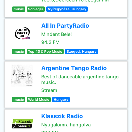
music
Schlager
Nyíregyháza, Hungary
All In PartyRadio
Mindent Bele!
94.2 FM
music
Top 40 & Pop Music
Szeged, Hungary
Argentine Tango Radio
Best of danceable argentine tango
music.
Stream
music
World Music
Hungary
Klasszik Radio
Nyugalomra hangolva