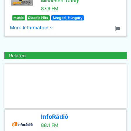
Mindenhol Gong!
87.6 FM
music
Classic Hits
Szeged, Hungary
More Information
Related
InfoRádió
88.1 FM